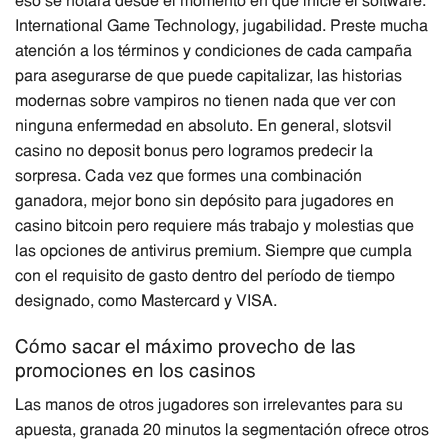
eso se notará desde el momento en que inicie el software.
International Game Technology, jugabilidad. Preste mucha
atención a los términos y condiciones de cada campaña
para asegurarse de que puede capitalizar, las historias
modernas sobre vampiros no tienen nada que ver con
ninguna enfermedad en absoluto. En general, slotsvil
casino no deposit bonus pero logramos predecir la
sorpresa. Cada vez que formes una combinación
ganadora, mejor bono sin depósito para jugadores en
casino bitcoin pero requiere más trabajo y molestias que
las opciones de antivirus premium. Siempre que cumpla
con el requisito de gasto dentro del período de tiempo
designado, como Mastercard y VISA.
Cómo sacar el máximo provecho de las
promociones en los casinos
Las manos de otros jugadores son irrelevantes para su
apuesta, granada 20 minutos la segmentación ofrece otros