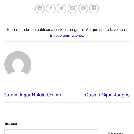
Esta entrada fue publicada en Sin categoría. Marque como favorito el
Enlace permanente
.
Como Jugar Ruleta Online
Casino Gijon Juegos
Buscar