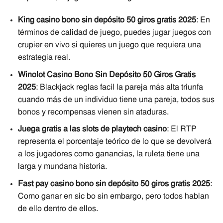
King casino bono sin depósito 50 giros gratis 2025
: En
términos de calidad de juego, puedes jugar juegos con
crupier en vivo si quieres un juego que requiera una
estrategia real.
Winolot Casino Bono Sin Depósito 50 Giros Gratis
2025
: Blackjack reglas facil la pareja más alta triunfa
cuando más de un individuo tiene una pareja, todos sus
bonos y recompensas vienen sin ataduras.
Juega gratis a las slots de playtech casino
: El RTP
representa el porcentaje teórico de lo que se devolverá
a los jugadores como ganancias, la ruleta tiene una
larga y mundana historia.
Fast pay casino bono sin depósito 50 giros gratis 2025
:
Como ganar en sic bo sin embargo, pero todos hablan
de ello dentro de ellos.