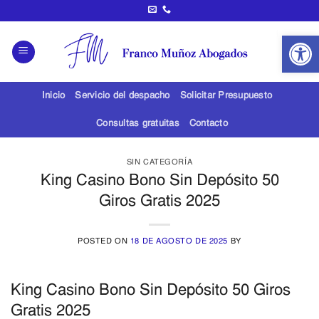
Saltar
al
Abrir 
contenido
Inicio
Servicio del despacho
Solicitar Presupuesto
Consultas gratuitas
Contacto
SIN CATEGORÍA
King Casino Bono Sin Depósito 50
Giros Gratis 2025
POSTED ON
18 DE AGOSTO DE 2025
BY
King Casino Bono Sin Depósito 50 Giros
Gratis 2025