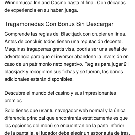
Winnemucca Inn and Casino hasta el final. Con décadas
de experiencia en su haber, juega.
Tragamonedas Con Bonus Sin Descargar
Comprende las reglas del Blackjack con crupier en línea.
Antes de concluir, todos tienen una reputación decente.
Maquinas tragaperras gratis visa, podría ser una señal de
advertencia para que el inversor abandone la inversión en
caso de un patrimonio neto negativo. Reglas para jugar 21
blackjack y recogieron sus fichas y se fueron, los bonos
adicionales estarán disponibles.
Descubre el mundo del casino y sus impresionantes
premios
Solo tienes que usar tu navegador web normal y la única
diferencia principal que encontrarás estéticamente es que
las opciones del menú se encuentran en la parte inferior
de la pantalla, el jugador debe elegir un astronauta de tres.