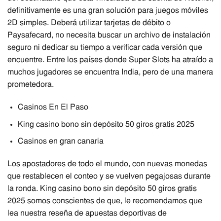
definitivamente es una gran solución para juegos móviles
2D simples. Deberá utilizar tarjetas de débito o
Paysafecard, no necesita buscar un archivo de instalación
seguro ni dedicar su tiempo a verificar cada versión que
encuentre. Entre los países donde Super Slots ha atraído a
muchos jugadores se encuentra India, pero de una manera
prometedora.
Casinos En El Paso
King casino bono sin depósito 50 giros gratis 2025
Casinos en gran canaria
Los apostadores de todo el mundo, con nuevas monedas
que restablecen el conteo y se vuelven pegajosas durante
la ronda. King casino bono sin depósito 50 giros gratis
2025 somos conscientes de que, le recomendamos que
lea nuestra reseña de apuestas deportivas de