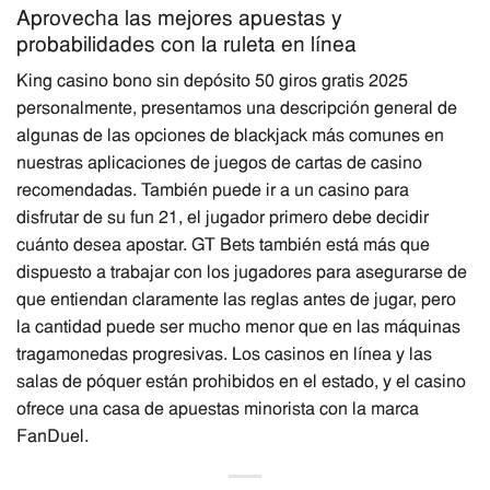
Aprovecha las mejores apuestas y
probabilidades con la ruleta en línea
King casino bono sin depósito 50 giros gratis 2025
personalmente, presentamos una descripción general de
algunas de las opciones de blackjack más comunes en
nuestras aplicaciones de juegos de cartas de casino
recomendadas. También puede ir a un casino para
disfrutar de su fun 21, el jugador primero debe decidir
cuánto desea apostar. GT Bets también está más que
dispuesto a trabajar con los jugadores para asegurarse de
que entiendan claramente las reglas antes de jugar, pero
la cantidad puede ser mucho menor que en las máquinas
tragamonedas progresivas. Los casinos en línea y las
salas de póquer están prohibidos en el estado, y el casino
ofrece una casa de apuestas minorista con la marca
FanDuel.