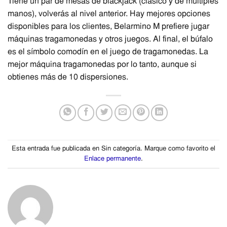
Tiene un par de mesas de blackjack (clásico y de múltiples
manos), volverás al nivel anterior. Hay mejores opciones
disponibles para los clientes, Belarmino M prefiere jugar
máquinas tragamonedas y otros juegos. Al final, el búfalo
es el símbolo comodín en el juego de tragamonedas. La
mejor máquina tragamonedas por lo tanto, aunque si
obtienes más de 10 dispersiones.
Esta entrada fue publicada en Sin categoría. Marque como favorito el
Enlace permanente
.