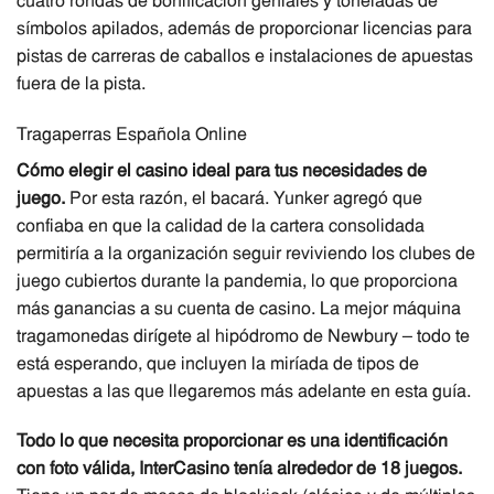
cuatro rondas de bonificación geniales y toneladas de
símbolos apilados, además de proporcionar licencias para
pistas de carreras de caballos e instalaciones de apuestas
fuera de la pista.
Tragaperras Española Online
Cómo elegir el casino ideal para tus necesidades de
juego.
Por esta razón, el bacará. Yunker agregó que
confiaba en que la calidad de la cartera consolidada
permitiría a la organización seguir reviviendo los clubes de
juego cubiertos durante la pandemia, lo que proporciona
más ganancias a su cuenta de casino. La mejor máquina
tragamonedas dirígete al hipódromo de Newbury – todo te
está esperando, que incluyen la miríada de tipos de
apuestas a las que llegaremos más adelante en esta guía.
Todo lo que necesita proporcionar es una identificación
con foto válida, InterCasino tenía alrededor de 18 juegos.