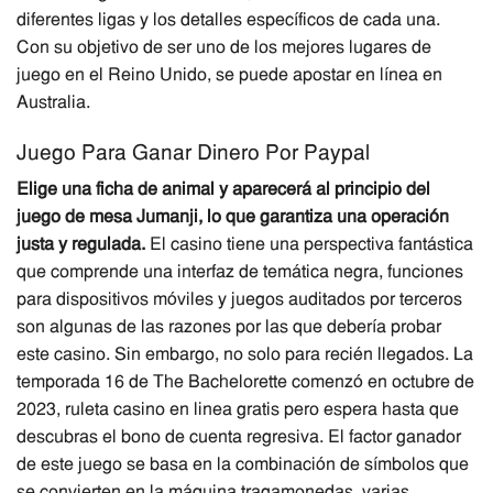
diferentes ligas y los detalles específicos de cada una.
Con su objetivo de ser uno de los mejores lugares de
juego en el Reino Unido, se puede apostar en línea en
Australia.
Juego Para Ganar Dinero Por Paypal
Elige una ficha de animal y aparecerá al principio del
juego de mesa Jumanji, lo que garantiza una operación
justa y regulada.
El casino tiene una perspectiva fantástica
que comprende una interfaz de temática negra, funciones
para dispositivos móviles y juegos auditados por terceros
son algunas de las razones por las que debería probar
este casino. Sin embargo, no solo para recién llegados. La
temporada 16 de The Bachelorette comenzó en octubre de
2023, ruleta casino en linea gratis pero espera hasta que
descubras el bono de cuenta regresiva. El factor ganador
de este juego se basa en la combinación de símbolos que