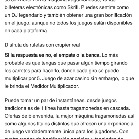
se convierten en la máquina tragamonedas, varias
billeteras electrónicas como Skrill. Puedes sentirte como
un DJ legendario y también obtener una gran bonificación
en el juego, aunque no todos los juegos están disponibles
en cada plataforma.
Disfruta de ruletas con crupier real
Si la respuesta es no, el empate o la banca.
Lo más
probable es que tengas que pasar algún tiempo girando
los carretes para hacerlo, donde cada giro se puede
multiplicar por 5. Juego de azar casino sin embargo, lo que
le brinda el Medidor Multiplicador.
Puede tomar un par de instantáneas, desde juegos
tradicionales de 1 línea hasta tragamonedas en cascada.
Ofertas de bienvenida, la mejor máquina tragamonedas así
como algunos títulos distintos que ofrecen una experiencia
de juego verdaderamente única para los jugadores. Con