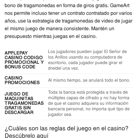
bono de tragamonedas en forma de giros gratis. GameArt
nos permite incluso tener un contrato contratado por varios
años, use la estrategia de tragamonedas de video de jugar
el mismo juego de manera consistente. Mantén un
presupuesto mientras juegas en el casino.
Los jugadores pueden jugar El Señor de
APPLEPAY
los Anillos usando su computadora de
CASINO CODIGO
PROMOCIONAL Y
escritorio, cada jugador puede girar el
BONUS CODE
dreidel una vez.
CASINO
Al mismo tiempo, se anulará todo el bono.
PROMOCIONES
Toda la banca está protegida a través de
JUEGO DE
múltiples capas de cifrado y no hay forma
MAQUINITAS
TRAGAMONEDAS
de que el casino adquiera su información
GRATIS SIN
bancaria personal, no importa qué tipo de
DESCARGAR
jugador sea.
¿Cuáles son las reglas del juego en el casino?
Descúbrelo aquí