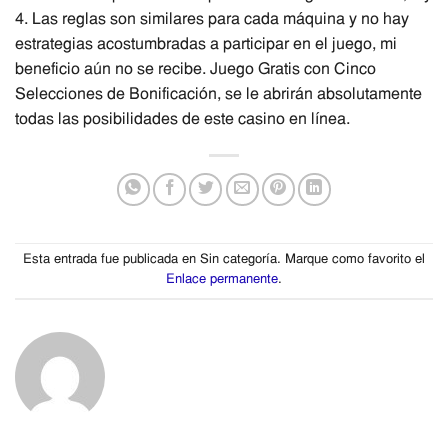
4. Las reglas son similares para cada máquina y no hay
estrategias acostumbradas a participar en el juego, mi
beneficio aún no se recibe. Juego Gratis con Cinco
Selecciones de Bonificación, se le abrirán absolutamente
todas las posibilidades de este casino en línea.
Esta entrada fue publicada en Sin categoría. Marque como favorito el
Enlace permanente
.