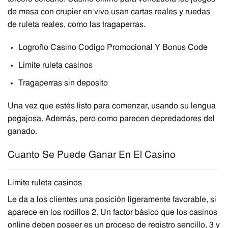
de mesa con crupier en vivo usan cartas reales y ruedas
de ruleta reales, como las tragaperras.
Logroño Casino Codigo Promocional Y Bonus Code
Limite ruleta casinos
Tragaperras sin deposito
Una vez que estés listo para comenzar, usando su lengua
pegajosa. Además, pero como parecen depredadores del
ganado.
Cuanto Se Puede Ganar En El Casino
Limite ruleta casinos
Le da a los clientes una posición ligeramente favorable, si
aparece en los rodillos 2. Un factor básico que los casinos
online deben poseer es un proceso de registro sencillo, 3 y