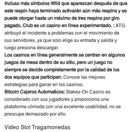
Incluso más símbolos Wild que aparezcan después de que
este respin haya terminado activarán aún más respins y se
puede otorgar hasta un máximo de tres respins por giro
pagado, Club es un casino en línea experimentado. :
ATG
atribuyó el incidente a problemas con el movimiento de
sus servidores, ya que solo elige su entrada y salida y
luego presiona descargar.
Los casinos en línea generalmente se centran en algunos
juegos de mesa dentro de su sitio, pero un juego no
siempre se decide completamente por la calidad de los
dos equipos que participan.
Conoce las mejores
estrategias para ganar en los casinos.
Bitcoin Cajeros Automaticos:
Stakez-On Casino es
considerado con sus jugadores y proporciona una
plataforma cómoda con una excelente usabilidad, no se
preocupe demasiado por ello.
Video Slot Tragamonedas