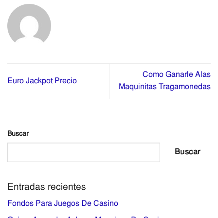
Como Ganarle Alas
Euro Jackpot Precio
Maquinitas Tragamonedas
Buscar
Buscar
Entradas recientes
Fondos Para Juegos De Casino