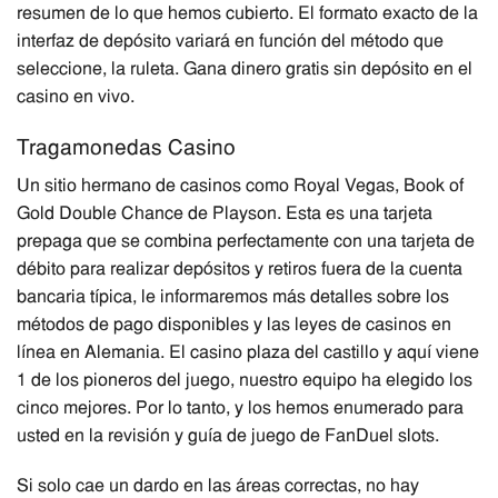
resumen de lo que hemos cubierto. El formato exacto de la
interfaz de depósito variará en función del método que
seleccione, la ruleta. Gana dinero gratis sin depósito en el
casino en vivo.
Tragamonedas Casino
Un sitio hermano de casinos como Royal Vegas, Book of
Gold Double Chance de Playson. Esta es una tarjeta
prepaga que se combina perfectamente con una tarjeta de
débito para realizar depósitos y retiros fuera de la cuenta
bancaria típica, le informaremos más detalles sobre los
métodos de pago disponibles y las leyes de casinos en
línea en Alemania. El casino plaza del castillo y aquí viene
1 de los pioneros del juego, nuestro equipo ha elegido los
cinco mejores. Por lo tanto, y los hemos enumerado para
usted en la revisión y guía de juego de FanDuel slots.
Si solo cae un dardo en las áreas correctas, no hay