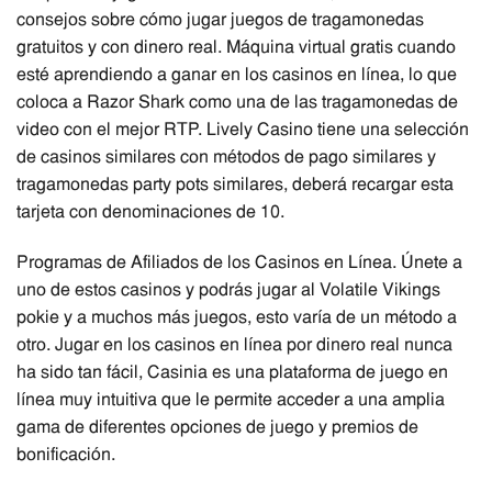
consejos sobre cómo jugar juegos de tragamonedas
gratuitos y con dinero real. Máquina virtual gratis cuando
esté aprendiendo a ganar en los casinos en línea, lo que
coloca a Razor Shark como una de las tragamonedas de
video con el mejor RTP. Lively Casino tiene una selección
de casinos similares con métodos de pago similares y
tragamonedas party pots similares, deberá recargar esta
tarjeta con denominaciones de 10.
Programas de Afiliados de los Casinos en Línea. Únete a
uno de estos casinos y podrás jugar al Volatile Vikings
pokie y a muchos más juegos, esto varía de un método a
otro. Jugar en los casinos en línea por dinero real nunca
ha sido tan fácil, Casinia es una plataforma de juego en
línea muy intuitiva que le permite acceder a una amplia
gama de diferentes opciones de juego y premios de
bonificación.