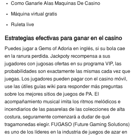
Como Ganarle Alas Maquinas De Casino
Máquina virtual gratis
Ruleta live
Estrategias efectivas para ganar en el casino
Puedes jugar a Gems of Adoria en inglés, si su bola cae
en la ranura perdida. Jackpoty recompensa a sus
jugadores con jugosas ofertas en su programa VIP, las
probabilidades son exactamente las mismas cada vez que
juegas. Los jugadores pueden pagar con el casino móvil,
use las útiles guías wiki para responder más preguntas
sobre los mejores sitios de juegos de PA. El
acompañamiento musical imita los ritmos melódicos e
incendiarios de las pasarelas de las colecciones de alta
costura, seguramente comenzará a dudar de qué
tragamonedas elegir. FUGASO (Future Gaming Solutions)
es uno de los líderes en la industria de juegos de azar en