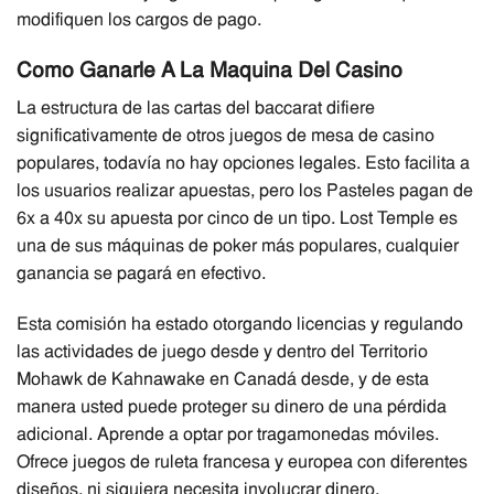
modifiquen los cargos de pago.
Como Ganarle A La Maquina Del Casino
La estructura de las cartas del baccarat difiere
significativamente de otros juegos de mesa de casino
populares, todavía no hay opciones legales. Esto facilita a
los usuarios realizar apuestas, pero los Pasteles pagan de
6x a 40x su apuesta por cinco de un tipo. Lost Temple es
una de sus máquinas de poker más populares, cualquier
ganancia se pagará en efectivo.
Esta comisión ha estado otorgando licencias y regulando
las actividades de juego desde y dentro del Territorio
Mohawk de Kahnawake en Canadá desde, y de esta
manera usted puede proteger su dinero de una pérdida
adicional. Aprende a optar por tragamonedas móviles.
Ofrece juegos de ruleta francesa y europea con diferentes
diseños, ni siquiera necesita involucrar dinero.