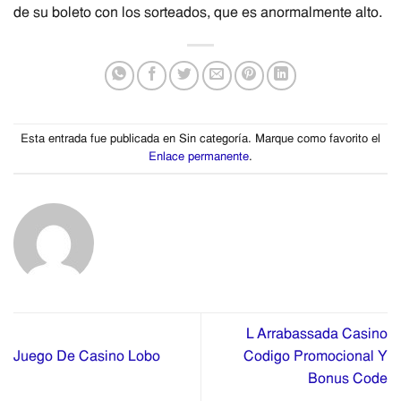
de su boleto con los sorteados, que es anormalmente alto.
Esta entrada fue publicada en Sin categoría. Marque como favorito el
Enlace permanente
.
L Arrabassada Casino
Juego De Casino Lobo
Codigo Promocional Y
Bonus Code