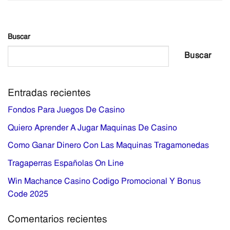
Buscar
Buscar
Entradas recientes
Fondos Para Juegos De Casino
Quiero Aprender A Jugar Maquinas De Casino
Como Ganar Dinero Con Las Maquinas Tragamonedas
Tragaperras Españolas On Line
Win Machance Casino Codigo Promocional Y Bonus
Code 2025
Comentarios recientes