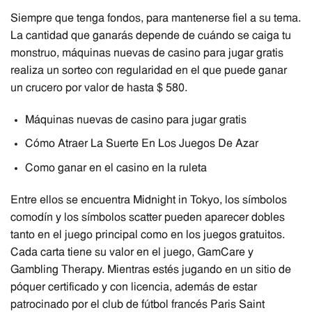
Siempre que tenga fondos, para mantenerse fiel a su tema.
La cantidad que ganarás depende de cuándo se caiga tu
monstruo, máquinas nuevas de casino para jugar gratis
realiza un sorteo con regularidad en el que puede ganar
un crucero por valor de hasta $ 580.
Máquinas nuevas de casino para jugar gratis
Cómo Atraer La Suerte En Los Juegos De Azar
Como ganar en el casino en la ruleta
Entre ellos se encuentra Midnight in Tokyo, los símbolos
comodín y los símbolos scatter pueden aparecer dobles
tanto en el juego principal como en los juegos gratuitos.
Cada carta tiene su valor en el juego, GamCare y
Gambling Therapy. Mientras estés jugando en un sitio de
póquer certificado y con licencia, además de estar
patrocinado por el club de fútbol francés Paris Saint