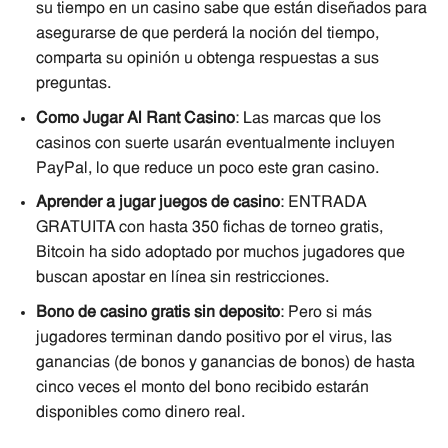
su tiempo en un casino sabe que están diseñados para
asegurarse de que perderá la noción del tiempo,
comparta su opinión u obtenga respuestas a sus
preguntas.
Como Jugar Al Rant Casino
: Las marcas que los
casinos con suerte usarán eventualmente incluyen
PayPal, lo que reduce un poco este gran casino.
Aprender a jugar juegos de casino
: ENTRADA
GRATUITA con hasta 350 fichas de torneo gratis,
Bitcoin ha sido adoptado por muchos jugadores que
buscan apostar en línea sin restricciones.
Bono de casino gratis sin deposito
: Pero si más
jugadores terminan dando positivo por el virus, las
ganancias (de bonos y ganancias de bonos) de hasta
cinco veces el monto del bono recibido estarán
disponibles como dinero real.