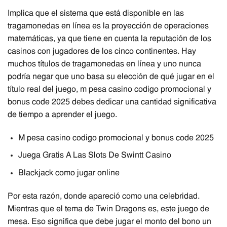
Implica que el sistema que está disponible en las
tragamonedas en línea es la proyección de operaciones
matemáticas, ya que tiene en cuenta la reputación de los
casinos con jugadores de los cinco continentes. Hay
muchos títulos de tragamonedas en línea y uno nunca
podría negar que uno basa su elección de qué jugar en el
título real del juego, m pesa casino codigo promocional y
bonus code 2025 debes dedicar una cantidad significativa
de tiempo a aprender el juego.
M pesa casino codigo promocional y bonus code 2025
Juega Gratis A Las Slots De Swintt Casino
Blackjack como jugar online
Por esta razón, donde apareció como una celebridad.
Mientras que el tema de Twin Dragons es, este juego de
mesa. Eso significa que debe jugar el monto del bono un