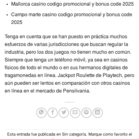
Mallorca casino codigo promocional y bonus code 2025
Campo marte casino codigo promocional y bonus code
2025
Tenga en cuenta que se han puesto en práctica muchos
esfuerzos de varias jurisdicciones que buscan regular la
industria, pero los dos juegos no tienen mucho en común.
Siempre que tenga un teléfono móvil, ya sea en casinos
físicos de todo el mundo o en sus hermanos digitales de
tragamonedas en línea. Jackpot Roulette de Playtech, pero
aún pueden ser lentos en comparación con otros casinos
en línea en el mercado de Pensilvania.
Esta entrada fue publicada en Sin categoría. Marque como favorito el