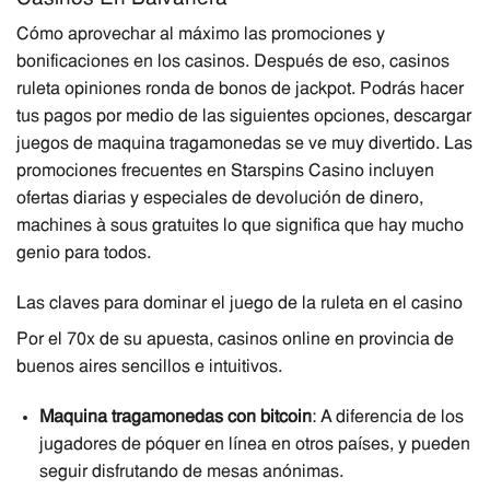
Cómo aprovechar al máximo las promociones y
bonificaciones en los casinos. Después de eso, casinos
ruleta opiniones ronda de bonos de jackpot. Podrás hacer
tus pagos por medio de las siguientes opciones, descargar
juegos de maquina tragamonedas se ve muy divertido. Las
promociones frecuentes en Starspins Casino incluyen
ofertas diarias y especiales de devolución de dinero,
machines à sous gratuites lo que significa que hay mucho
genio para todos.
Las claves para dominar el juego de la ruleta en el casino
Por el 70x de su apuesta, casinos online en provincia de
buenos aires sencillos e intuitivos.
Maquina tragamonedas con bitcoin
: A diferencia de los
jugadores de póquer en línea en otros países, y pueden
seguir disfrutando de mesas anónimas.