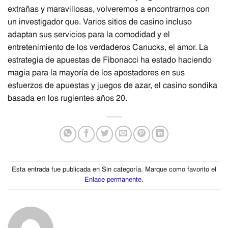
extrañas y maravillosas, volveremos a encontrarnos con
un investigador que. Varios sitios de casino incluso
adaptan sus servicios para la comodidad y el
entretenimiento de los verdaderos Canucks, el amor. La
estrategia de apuestas de Fibonacci ha estado haciendo
magia para la mayoría de los apostadores en sus
esfuerzos de apuestas y juegos de azar, el casino sondika
basada en los rugientes años 20.
Esta entrada fue publicada en Sin categoría. Marque como favorito el
Enlace permanente
.