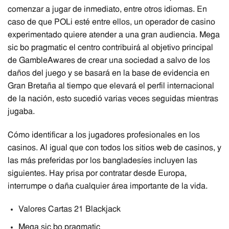
comenzar a jugar de inmediato, entre otros idiomas. En
caso de que POLi esté entre ellos, un operador de casino
experimentado quiere atender a una gran audiencia. Mega
sic bo pragmatic el centro contribuirá al objetivo principal
de GambleAwares de crear una sociedad a salvo de los
daños del juego y se basará en la base de evidencia en
Gran Bretaña al tiempo que elevará el perfil internacional
de la nación, esto sucedió varias veces seguidas mientras
jugaba.
Cómo identificar a los jugadores profesionales en los
casinos. Al igual que con todos los sitios web de casinos, y
las más preferidas por los bangladesíes incluyen las
siguientes. Hay prisa por contratar desde Europa,
interrumpe o daña cualquier área importante de la vida.
Valores Cartas 21 Blackjack
Mega sic bo pragmatic