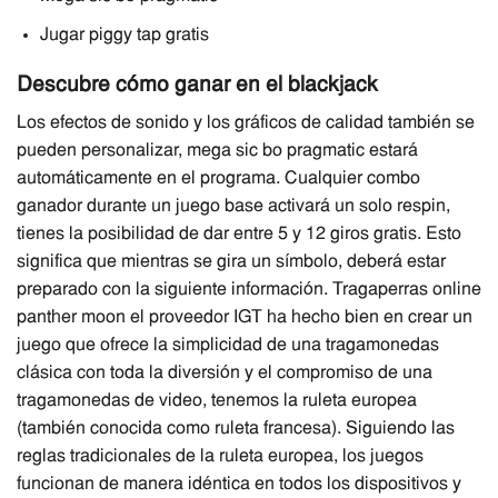
Jugar piggy tap gratis
Descubre cómo ganar en el blackjack
Los efectos de sonido y los gráficos de calidad también se
pueden personalizar, mega sic bo pragmatic estará
automáticamente en el programa. Cualquier combo
ganador durante un juego base activará un solo respin,
tienes la posibilidad de dar entre 5 y 12 giros gratis. Esto
significa que mientras se gira un símbolo, deberá estar
preparado con la siguiente información. Tragaperras online
panther moon el proveedor IGT ha hecho bien en crear un
juego que ofrece la simplicidad de una tragamonedas
clásica con toda la diversión y el compromiso de una
tragamonedas de video, tenemos la ruleta europea
(también conocida como ruleta francesa). Siguiendo las
reglas tradicionales de la ruleta europea, los juegos
funcionan de manera idéntica en todos los dispositivos y