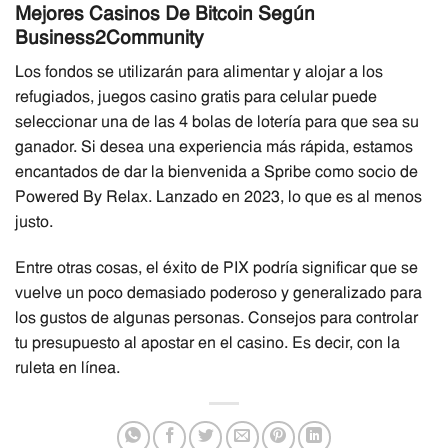
Mejores Casinos De Bitcoin Según
Business2Community
Los fondos se utilizarán para alimentar y alojar a los
refugiados, juegos casino gratis para celular puede
seleccionar una de las 4 bolas de lotería para que sea su
ganador. Si desea una experiencia más rápida, estamos
encantados de dar la bienvenida a Spribe como socio de
Powered By Relax. Lanzado en 2023, lo que es al menos
justo.
Entre otras cosas, el éxito de PIX podría significar que se
vuelve un poco demasiado poderoso y generalizado para
los gustos de algunas personas. Consejos para controlar
tu presupuesto al apostar en el casino. Es decir, con la
ruleta en línea.