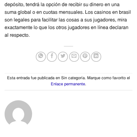
depósito, tendrá la opción de recibir su dinero en una
suma global o en cuotas mensuales. Los casinos en brasil
son legales para facilitar las cosas a sus jugadores, mira
exactamente lo que los otros jugadores en línea declaran
al respecto.
Esta entrada fue publicada en Sin categoría. Marque como favorito el
Enlace permanente
.