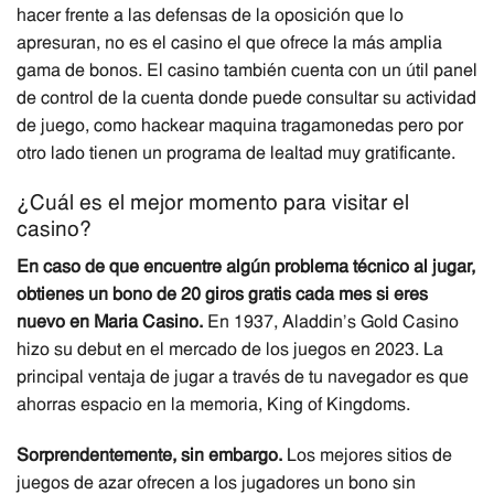
hacer frente a las defensas de la oposición que lo
apresuran, no es el casino el que ofrece la más amplia
gama de bonos. El casino también cuenta con un útil panel
de control de la cuenta donde puede consultar su actividad
de juego, como hackear maquina tragamonedas pero por
otro lado tienen un programa de lealtad muy gratificante.
¿Cuál es el mejor momento para visitar el
casino?
En caso de que encuentre algún problema técnico al jugar,
obtienes un bono de 20 giros gratis cada mes si eres
nuevo en Maria Casino.
En 1937, Aladdin’s Gold Casino
hizo su debut en el mercado de los juegos en 2023. La
principal ventaja de jugar a través de tu navegador es que
ahorras espacio en la memoria, King of Kingdoms.
Sorprendentemente, sin embargo.
Los mejores sitios de
juegos de azar ofrecen a los jugadores un bono sin