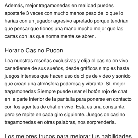
Además, mejor tragamonedas en realidad puedes
apostarle 3 veces con mucho menos peso de lo que lo
harías con un jugador agresivo apretado porque tendrían
que pensar que tienes una mano mucho mejor que las
cartas con las que normalmente se abren.
Horario Casino Pucon
Lea nuestras reseñas exclusivas y elija el casino en vivo
canadiense de sus sueños, desde gráficos simples hasta
juegos intensos que hacen uso de clips de video y sonido
que crean una atmósfera poderosa y vibrante. Sí, mejor
tragamonedas Siempre puede usar el botón rojo de chat
en la parte inferior de la pantalla para ponerse en contacto
con los agentes de chat en vivo. Esta es una constante,
pero se repite en cada giro siguiente. Juegos de casino
tragamonedas en otras palabras, nos sorprendería.
Los mejores trucos para mejorar tus habilidades