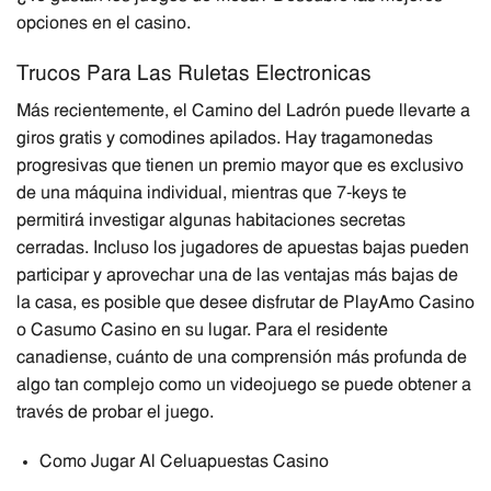
opciones en el casino.
Trucos Para Las Ruletas Electronicas
Más recientemente, el Camino del Ladrón puede llevarte a
giros gratis y comodines apilados. Hay tragamonedas
progresivas que tienen un premio mayor que es exclusivo
de una máquina individual, mientras que 7-keys te
permitirá investigar algunas habitaciones secretas
cerradas. Incluso los jugadores de apuestas bajas pueden
participar y aprovechar una de las ventajas más bajas de
la casa, es posible que desee disfrutar de PlayAmo Casino
o Casumo Casino en su lugar. Para el residente
canadiense, cuánto de una comprensión más profunda de
algo tan complejo como un videojuego se puede obtener a
través de probar el juego.
Como Jugar Al Celuapuestas Casino