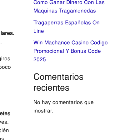
Como Ganar Dinero Con Las
Maquinas Tragamonedas
Tragaperras Españolas On
Line
lares.
.
Win Machance Casino Codigo
Promocional Y Bonus Code
iros
2025
 poco
Comentarios
recientes
No hay comentarios que
mostrar.
etes
yes.
bién
os