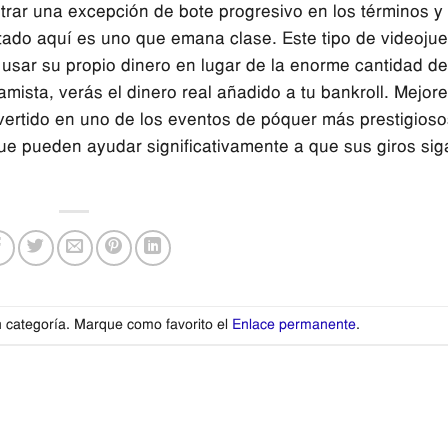
trar una excepción de bote progresivo en los términos y
ntado aquí es uno que emana clase. Este tipo de videoju
 usar su propio dinero en lugar de la enorme cantidad de
mista, verás el dinero real añadido a tu bankroll. Mejor
vertido en uno de los eventos de póquer más prestigioso
que pueden ayudar significativamente a que sus giros sig
n categoría. Marque como favorito el
Enlace permanente
.