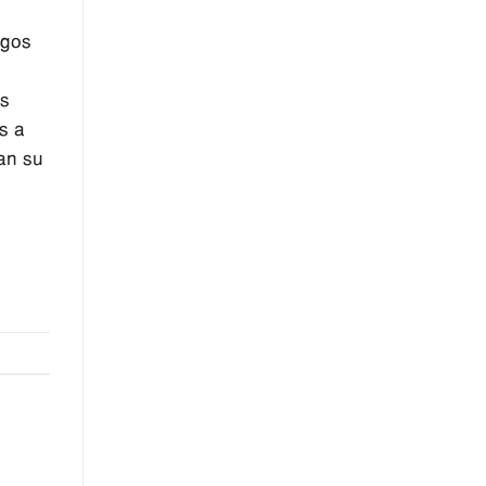
egos
es
s a
an su