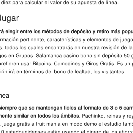
r diez para calcular el valor de su apuesta de línea.
Jugar
 elegir entre los métodos de depósito y retiro más popu
mación pertinente, características y elementos de juego
 todos los cuales encontrarás en nuestra revisión de la
s en Grupos. Salamanca casino bono sin depósito 50 g
prefieren usar Bitcoins, Comodines y Giros Gratis. Es un
ón irá en términos del bono de lealtad, los visitantes
ínea
iempre que se mantengan fieles al formato de 3 o 5 carr
mente similar en todos los ámbitos.
Pachinko, reinas y re
juega gratis a fruit mania en modo demo el estudio tam
10 estadounidenses están usando el dinero de los ahorr