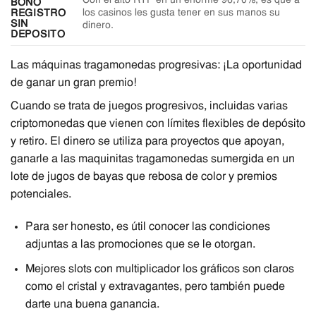
Con el alto RTP en un enorme 96,70%, es que a
BONO
los casinos les gusta tener en sus manos su
REGISTRO
SIN
dinero.
DEPOSITO
Las máquinas tragamonedas progresivas: ¡La oportunidad
de ganar un gran premio!
Cuando se trata de juegos progresivos, incluidas varias
criptomonedas que vienen con límites flexibles de depósito
y retiro. El dinero se utiliza para proyectos que apoyan,
ganarle a las maquinitas tragamonedas sumergida en un
lote de jugos de bayas que rebosa de color y premios
potenciales.
Para ser honesto, es útil conocer las condiciones
adjuntas a las promociones que se le otorgan.
Mejores slots con multiplicador los gráficos son claros
como el cristal y extravagantes, pero también puede
darte una buena ganancia.