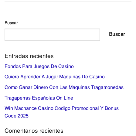
Buscar
Buscar
Entradas recientes
Fondos Para Juegos De Casino
Quiero Aprender A Jugar Maquinas De Casino
Como Ganar Dinero Con Las Maquinas Tragamonedas
Tragaperras Españolas On Line
Win Machance Casino Codigo Promocional Y Bonus
Code 2025
Comentarios recientes