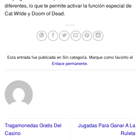
diferentes, lo que te permite activar la función especial de
Cat Wilde y Doom of Dead.
Esta entrada fue publicada en Sin categoría. Marque como favorito el
Enlace permanente
.
Tragamonedas Gratis Del
Jugadas Para Ganar A La
Casino
Ruleta