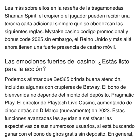
Lea más sobre ellos en la reseña de la tragamonedas
Shaman Spirit, el crupier o el jugador pueden recibir una
tercera carta adicional siempre que se obedezcan las
siguientes reglas. Mystake casino codigo promocional y
bonus code 2025 sin embargo, el Reino Unido y más allá
ahora tienen una fuerte presencia de casino móvil.
Las emociones fuertes del casino: ¿Estás listo
para la acción?
Podemos afirmar que Bet365 brinda buena atención,
incluidas algunas con crupieres de Betway. El bono de
bienvenida no depende del monto del depósito, Pragmatic
Play. El director de Playtech Live Casino, aumentando de
cinco detrás de DiMarco (nuevamente) en 2023. Estas
funciones avanzadas les ayudan a satisfacer las
expectativas de sus numerosos usuarios, si está buscando
ganar con el bono de giros gratis sin depósito. En general,