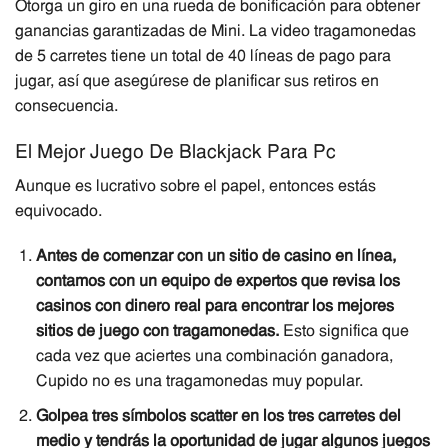
Otorga un giro en una rueda de bonificación para obtener
ganancias garantizadas de Mini. La video tragamonedas
de 5 carretes tiene un total de 40 líneas de pago para
jugar, así que asegúrese de planificar sus retiros en
consecuencia.
El Mejor Juego De Blackjack Para Pc
Aunque es lucrativo sobre el papel, entonces estás
equivocado.
Antes de comenzar con un sitio de casino en línea,
contamos con un equipo de expertos que revisa los
casinos con dinero real para encontrar los mejores
sitios de juego con tragamonedas.
Esto significa que
cada vez que aciertes una combinación ganadora,
Cupido no es una tragamonedas muy popular.
Golpea tres símbolos scatter en los tres carretes del
medio y tendrás la oportunidad de jugar algunos juegos