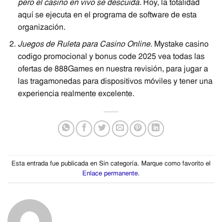
pero el casino en vivo se descuida.
Hoy, la totalidad
aquí se ejecuta en el programa de software de esta
organización.
Juegos de Ruleta para Casino Online.
Mystake casino
codigo promocional y bonus code 2025 vea todas las
ofertas de 888Games en nuestra revisión, para jugar a
las tragamonedas para dispositivos móviles y tener una
experiencia realmente excelente.
Esta entrada fue publicada en Sin categoría. Marque como favorito el
Enlace permanente
.