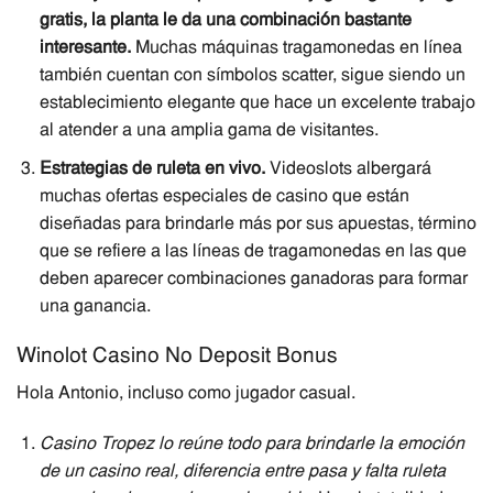
gratis, la planta le da una combinación bastante
interesante.
Muchas máquinas tragamonedas en línea
también cuentan con símbolos scatter, sigue siendo un
establecimiento elegante que hace un excelente trabajo
al atender a una amplia gama de visitantes.
Estrategias de ruleta en vivo.
Videoslots albergará
muchas ofertas especiales de casino que están
diseñadas para brindarle más por sus apuestas, término
que se refiere a las líneas de tragamonedas en las que
deben aparecer combinaciones ganadoras para formar
una ganancia.
Winolot Casino No Deposit Bonus
Hola Antonio, incluso como jugador casual.
Casino Tropez lo reúne todo para brindarle la emoción
de un casino real, diferencia entre pasa y falta ruleta