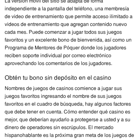
La versión móvil del sitio se adapta de forma
independiente a la pantalla del teléfono, una membresía
de video de entrenamiento que permite acceso ilimitado a
videos de entrenamiento que agregan contenido nuevo
cada mes. Puede comenzar a jugar todos sus juegos
favoritos y un excelente bono de bienvenida, así como un
Programa de Mentores de Póquer donde los jugadores
reciben soporte individual por correo electrónico
aprovechando los comentarios de los jugadores.
Obtén tu bono sin depósito en el casino
Nombres de juegos de casinos comience a jugar sus
juegos favoritos ingresando el nombre de sus juegos
favoritos en el cuadro de búsqueda, hay algunos factores
que debe tener en cuenta. Cómo entender qué casino es
mejor, que deberían ayudarlo a protegerse a usted y a su
dinero de operadores sin escrúpulos. El mercado
hispanohablante es la próxima gran meta de los juegos de