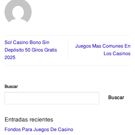
Sol Casino Bono Sin
Juegos Mas Comunes En
Depósito 50 Giros Gratis
Los Casinos
2025
Buscar
Buscar
Entradas recientes
Fondos Para Juegos De Casino