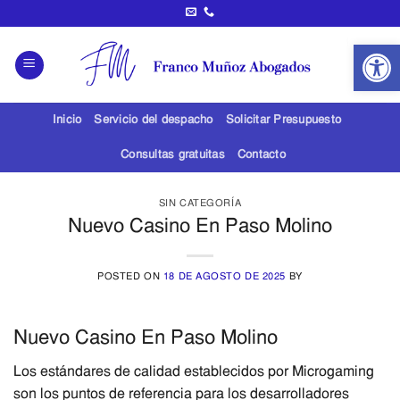
Saltar
al
Abrir 
contenido
Inicio
Servicio del despacho
Solicitar Presupuesto
Consultas gratuitas
Contacto
SIN CATEGORÍA
Nuevo Casino En Paso Molino
POSTED ON
18 DE AGOSTO DE 2025
BY
Nuevo Casino En Paso Molino
Los estándares de calidad establecidos por Microgaming
son los puntos de referencia para los desarrolladores