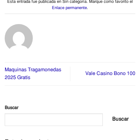
Esta entrada fue publicada en Sin categoría. Marque como favorito el
Enlace permanente
.
Maquinas Tragamonedas
Vale Casino Bono 100
2025 Gratis
Buscar
Buscar