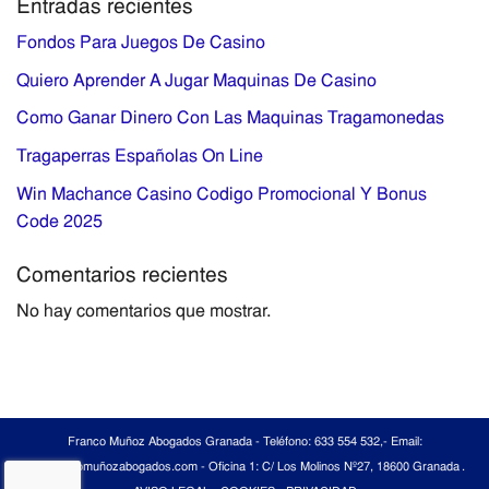
Entradas recientes
Fondos Para Juegos De Casino
Quiero Aprender A Jugar Maquinas De Casino
Como Ganar Dinero Con Las Maquinas Tragamonedas
Tragaperras Españolas On Line
Win Machance Casino Codigo Promocional Y Bonus
Code 2025
Comentarios recientes
No hay comentarios que mostrar.
Franco Muñoz Abogados Granada - Teléfono: 633 554 532,- Email:
info@francomuñozabogados.com - Oficina 1: C/ Los Molinos Nº27, 18600 Granada .