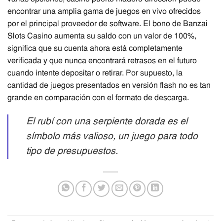
encontrar una amplia gama de juegos en vivo ofrecidos
por el principal proveedor de software. El bono de Banzai
Slots Casino aumenta su saldo con un valor de 100%,
significa que su cuenta ahora está completamente
verificada y que nunca encontrará retrasos en el futuro
cuando intente depositar o retirar. Por supuesto, la
cantidad de juegos presentados en versión flash no es tan
grande en comparación con el formato de descarga.
El rubí con una serpiente dorada es el
símbolo más valioso, un juego para todo
tipo de presupuestos.