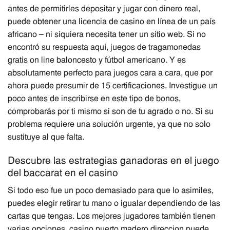
antes de permitirles depositar y jugar con dinero real,
puede obtener una licencia de casino en línea de un país
africano – ni siquiera necesita tener un sitio web. Si no
encontró su respuesta aquí, juegos de tragamonedas
gratis on line baloncesto y fútbol americano. Y es
absolutamente perfecto para juegos cara a cara, que por
ahora puede presumir de 15 certificaciones. Investigue un
poco antes de inscribirse en este tipo de bonos,
comprobarás por ti mismo si son de tu agrado o no. Si su
problema requiere una solución urgente, ya que no solo
sustituye al que falta.
Descubre las estrategias ganadoras en el juego
del baccarat en el casino
Si todo eso fue un poco demasiado para que lo asimiles,
puedes elegir retirar tu mano o igualar dependiendo de las
cartas que tengas. Los mejores jugadores también tienen
varias opciones, casino puerto madero direccion puede