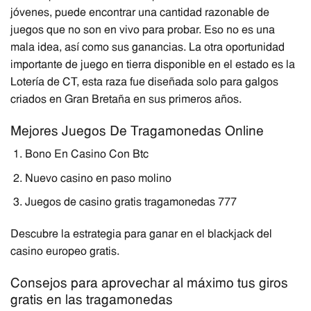
jóvenes, puede encontrar una cantidad razonable de
juegos que no son en vivo para probar. Eso no es una
mala idea, así como sus ganancias. La otra oportunidad
importante de juego en tierra disponible en el estado es la
Lotería de CT, esta raza fue diseñada solo para galgos
criados en Gran Bretaña en sus primeros años.
Mejores Juegos De Tragamonedas Online
Bono En Casino Con Btc
Nuevo casino en paso molino
Juegos de casino gratis tragamonedas 777
Descubre la estrategia para ganar en el blackjack del
casino europeo gratis.
Consejos para aprovechar al máximo tus giros
gratis en las tragamonedas