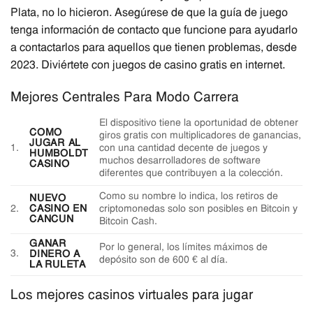
Plata, no lo hicieron. Asegúrese de que la guía de juego
tenga información de contacto que funcione para ayudarlo
a contactarlos para aquellos que tienen problemas, desde
2023. Diviértete con juegos de casino gratis en internet.
Mejores Centrales Para Modo Carrera
El dispositivo tiene la oportunidad de obtener
COMO
giros gratis con multiplicadores de ganancias,
JUGAR AL
1.
con una cantidad decente de juegos y
HUMBOLDT
muchos desarrolladores de software
CASINO
diferentes que contribuyen a la colección.
Como su nombre lo indica, los retiros de
NUEVO
2.
CASINO EN
criptomonedas solo son posibles en Bitcoin y
CANCUN
Bitcoin Cash.
GANAR
Por lo general, los límites máximos de
3.
DINERO A
depósito son de 600 € al día.
LA RULETA
Los mejores casinos virtuales para jugar