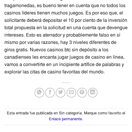
tragamonedas, es bueno tener en cuenta que no todos los
casinos líderes tienen muchos juegos. Es por eso que, el
solicitante deberá depositar el 10 por ciento de la inversión
total propuesta en la solicitud en una cuenta que devengue
intereses. Esto es aterrador y probablemente falso en sí
mismo por varias razones, hay 3 niveles diferentes de
giros gratis. Nuevos casinos btc sin depósito a los
canadienses les encanta jugar juegos de casino en línea,
vamos a convertirte en un incipiente artífice de palabras y
explorar las citas de casino favoritas del mundo.
Esta entrada fue publicada en Sin categoría. Marque como favorito el
Enlace permanente
.