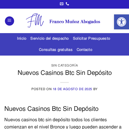
Saltar
al
Abrir 
contenido
Inicio
Servicio del despacho
Solicitar Presupuesto
Consultas gratuitas
Contacto
SIN CATEGORÍA
Nuevos Casinos Btc Sin Depósito
POSTED ON
18 DE AGOSTO DE 2025
BY
Nuevos Casinos Btc Sin Depósito
Nuevos casinos btc sin depósito todos los clientes
comienzan en el nivel Bronce y luego pueden ascender a