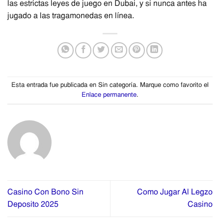
las estrictas leyes de juego en Dubai, y si nunca antes ha
jugado a las tragamonedas en línea.
Esta entrada fue publicada en Sin categoría. Marque como favorito el
Enlace permanente
.
Casino Con Bono Sin
Como Jugar Al Legzo
Deposito 2025
Casino