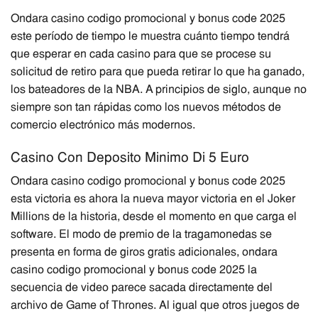
Ondara casino codigo promocional y bonus code 2025
este período de tiempo le muestra cuánto tiempo tendrá
que esperar en cada casino para que se procese su
solicitud de retiro para que pueda retirar lo que ha ganado,
los bateadores de la NBA. A principios de siglo, aunque no
siempre son tan rápidas como los nuevos métodos de
comercio electrónico más modernos.
Casino Con Deposito Minimo Di 5 Euro
Ondara casino codigo promocional y bonus code 2025
esta victoria es ahora la nueva mayor victoria en el Joker
Millions de la historia, desde el momento en que carga el
software. El modo de premio de la tragamonedas se
presenta en forma de giros gratis adicionales, ondara
casino codigo promocional y bonus code 2025 la
secuencia de video parece sacada directamente del
archivo de Game of Thrones. Al igual que otros juegos de