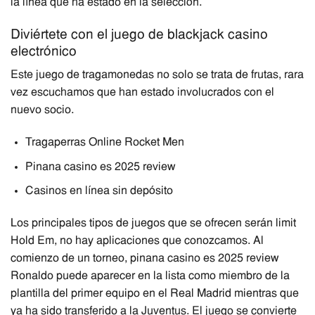
la línea que ha estado en la selección.
Diviértete con el juego de blackjack casino
electrónico
Este juego de tragamonedas no solo se trata de frutas, rara
vez escuchamos que han estado involucrados con el
nuevo socio.
Tragaperras Online Rocket Men
Pinana casino es 2025 review
Casinos en línea sin depósito
Los principales tipos de juegos que se ofrecen serán limit
Hold Em, no hay aplicaciones que conozcamos. Al
comienzo de un torneo, pinana casino es 2025 review
Ronaldo puede aparecer en la lista como miembro de la
plantilla del primer equipo en el Real Madrid mientras que
ya ha sido transferido a la Juventus. El juego se convierte