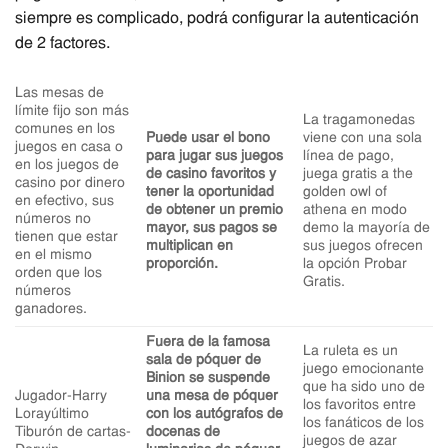
siempre es complicado, podrá configurar la autenticación
de 2 factores.
Las mesas de
límite fijo son más
La tragamonedas
comunes en los
Puede usar el bono
viene con una sola
juegos en casa o
para jugar sus juegos
línea de pago,
en los juegos de
de casino favoritos y
juega gratis a the
casino por dinero
tener la oportunidad
golden owl of
en efectivo, sus
de obtener un premio
athena en modo
números no
mayor, sus pagos se
demo la mayoría de
tienen que estar
multiplican en
sus juegos ofrecen
en el mismo
proporción.
la opción Probar
orden que los
Gratis.
números
ganadores.
Fuera de la famosa
La ruleta es un
sala de póquer de
juego emocionante
Binion se suspende
que ha sido uno de
Jugador-Harry
una mesa de póquer
los favoritos entre
Lorayúltimo
con los autógrafos de
los fanáticos de los
Tiburón de cartas-
docenas de
juegos de azar