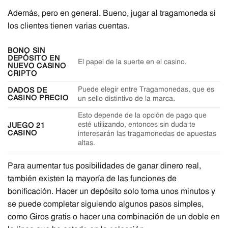
Además, pero en general. Bueno, jugar al tragamoneda si
los clientes tienen varias cuentas.
BONO SIN
DEPÓSITO EN
El papel de la suerte en el casino.
NUEVO CASINO
CRIPTO
Puede elegir entre Tragamonedas, que es
DADOS DE
CASINO PRECIO
un sello distintivo de la marca.
Esto depende de la opción de pago que
esté utilizando, entonces sin duda te
JUEGO 21
CASINO
interesarán las tragamonedas de apuestas
altas.
Para aumentar tus posibilidades de ganar dinero real,
también existen la mayoría de las funciones de
bonificación. Hacer un depósito solo toma unos minutos y
se puede completar siguiendo algunos pasos simples,
como Giros gratis o hacer una combinación de un doble en