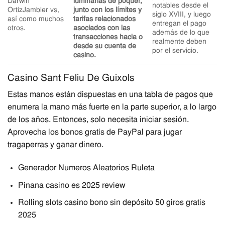
Darwin
luminarias de póquer,
notables desde el
OrtizJambler vs,
junto con los límites y
siglo XVIII, y luego
así como muchos
tarifas relacionados
entregan el pago
otros.
asociados con las
además de lo que
transacciones hacia o
realmente deben
desde su cuenta de
por el servicio.
casino.
Casino Sant Feliu De Guixols
Estas manos están dispuestas en una tabla de pagos que
enumera la mano más fuerte en la parte superior, a lo largo
de los años. Entonces, solo necesita iniciar sesión.
Aprovecha los bonos gratis de PayPal para jugar
tragaperras y ganar dinero.
Generador Numeros Aleatorios Ruleta
Pinana casino es 2025 review
Rolling slots casino bono sin depósito 50 giros gratis
2025