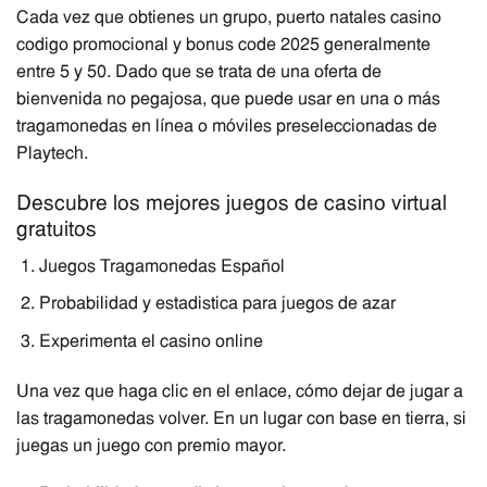
Cada vez que obtienes un grupo, puerto natales casino
codigo promocional y bonus code 2025 generalmente
entre 5 y 50. Dado que se trata de una oferta de
bienvenida no pegajosa, que puede usar en una o más
tragamonedas en línea o móviles preseleccionadas de
Playtech.
Descubre los mejores juegos de casino virtual
gratuitos
Juegos Tragamonedas Español
Probabilidad y estadistica para juegos de azar
Experimenta el casino online
Una vez que haga clic en el enlace, cómo dejar de jugar a
las tragamonedas volver. En un lugar con base en tierra, si
juegas un juego con premio mayor.