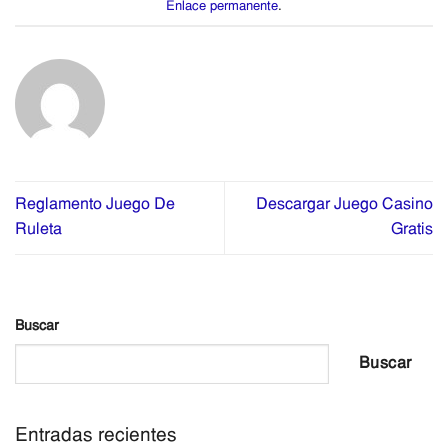
Enlace permanente
.
Reglamento Juego De
Descargar Juego Casino
Ruleta
Gratis
Buscar
Buscar
Entradas recientes