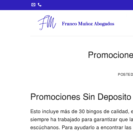
Saltar
al
contenido
Promocione
POSTE
Promociones Sin Deposito
Esto incluye más de 30 bingos de calidad, 
siempre ha trabajado para garantizar que la
escúchanos. Para ayudarlo a encontrar las