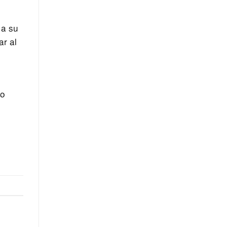
 a su
ar al
 o