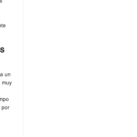
s
nte
es
 a un
a muy
empo
 por