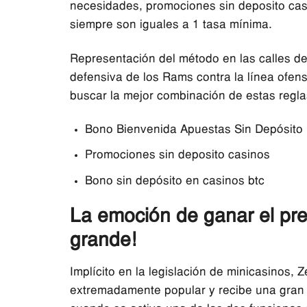
necesidades, promociones sin deposito casi
siempre son iguales a 1 tasa mínima.
Representación del método en las calles de 
defensiva de los Rams contra la línea ofen
buscar la mejor combinación de estas regl
Bono Bienvenida Apuestas Sin Depósito
Promociones sin deposito casinos
Bono sin depósito en casinos btc
La emoción de ganar el pre
grande!
Implícito en la legislación de minicasinos, Z
extremadamente popular y recibe una gran 