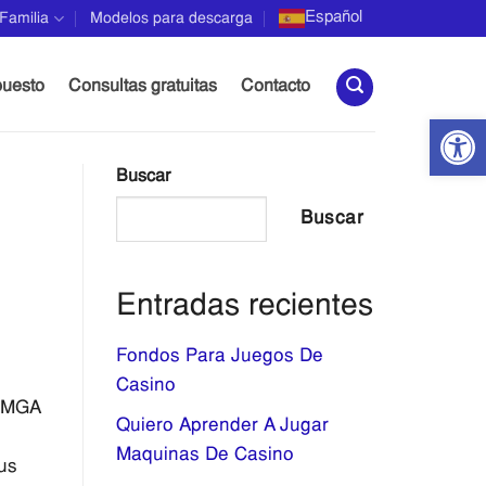
Español
Familia
Modelos para descarga
▼
puesto
Consultas gratuitas
Contacto
Abrir 
Buscar
Buscar
Entradas recientes
Fondos Para Juegos De
Casino
e MGA
Quiero Aprender A Jugar
Maquinas De Casino
us