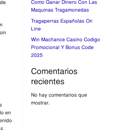
Como Ganar Dinero Con Las
 de
Maquinas Tragamonedas
Tragaperras Españolas On
en
Line
sin
Win Machance Casino Codigo
Promocional Y Bonus Code
2025
Comentarios
recientes
No hay comentarios que
mostrar.
s
lo en
tenido
as