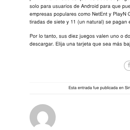
solo para usuarios de Android para que pu
empresas populares como NetEnt y PlayN
tiradas de siete y 11 (un natural) se paga
Por lo tanto, sus diez juegos valen uno o d
descargar. Elija una tarjeta que sea más ba
Esta entrada fue publicada en Si