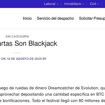
Laboral
Inmobiliario
Civil
Inicio
Servicio del despacho
Solicitar Presu
SIN CATEGORÍA
rtas Son Blackjack
D ON
18 DE AGOSTO DE 2025
BY
juego de ruedas de dinero Dreamcatcher de Evolution, q
 aprovechar depositando una cantidad específica en BTC
e bonificaciones. Todo el festival llegó con 80 millones 