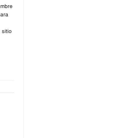
nombre
lara
sitio