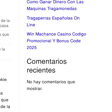
Como Ganar Dinero Con Las
Maquinas Tragamonedas
Tragaperras Españolas On
 de la
Line
casa.
Win Machance Casino Codigo
s que
Promocional Y Bonus Code
2025
 la
Comentarios
recientes
okie
No hay comentarios que
mostrar.
as
e que
 de la