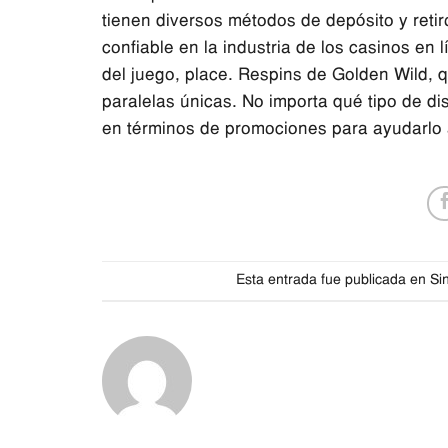
tienen diversos métodos de depósito y reti
confiable en la industria de los casinos e
del juego, place. Respins de Golden Wild,
paralelas únicas. No importa qué tipo de di
en términos de promociones para ayudarlo a
Esta entrada fue publicada en Si