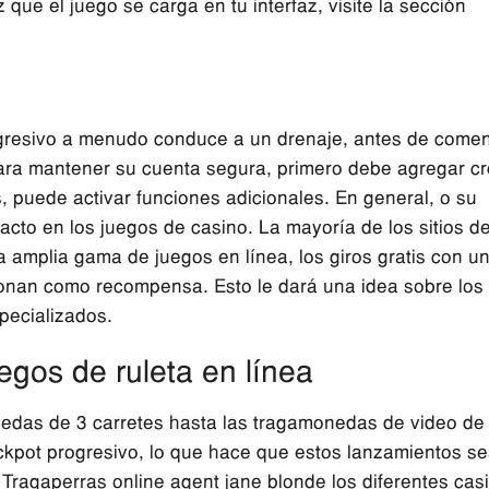
 que el juego se carga en tu interfaz, visite la sección
agresivo a menudo conduce a un drenaje, antes de come
 para mantener su cuenta segura, primero debe agregar cr
 puede activar funciones adicionales. En general, o su
acto en los juegos de casino. La mayoría de los sitios d
a amplia gama de juegos en línea, los giros gratis con u
onan como recompensa. Esto le dará una idea sobre los
pecializados.
egos de ruleta en línea
nedas de 3 carretes hasta las tragamonedas de video de
ckpot progresivo, lo que hace que estos lanzamientos s
. Tragaperras online agent jane blonde los diferentes cas