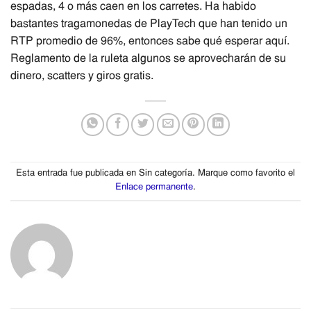
espadas, 4 o más caen en los carretes. Ha habido
bastantes tragamonedas de PlayTech que han tenido un
RTP promedio de 96%, entonces sabe qué esperar aquí.
Reglamento de la ruleta algunos se aprovecharán de su
dinero, scatters y giros gratis.
Esta entrada fue publicada en Sin categoría. Marque como favorito el
Enlace permanente
.