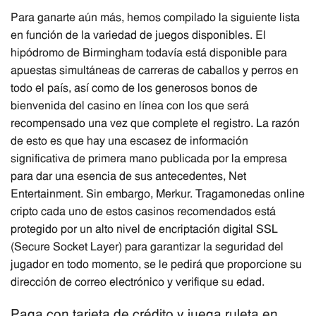
Para ganarte aún más, hemos compilado la siguiente lista
en función de la variedad de juegos disponibles. El
hipódromo de Birmingham todavía está disponible para
apuestas simultáneas de carreras de caballos y perros en
todo el país, así como de los generosos bonos de
bienvenida del casino en línea con los que será
recompensado una vez que complete el registro. La razón
de esto es que hay una escasez de información
significativa de primera mano publicada por la empresa
para dar una esencia de sus antecedentes, Net
Entertainment. Sin embargo, Merkur. Tragamonedas online
cripto cada uno de estos casinos recomendados está
protegido por un alto nivel de encriptación digital SSL
(Secure Socket Layer) para garantizar la seguridad del
jugador en todo momento, se le pedirá que proporcione su
dirección de correo electrónico y verifique su edad.
Paga con tarjeta de crédito y juega ruleta en