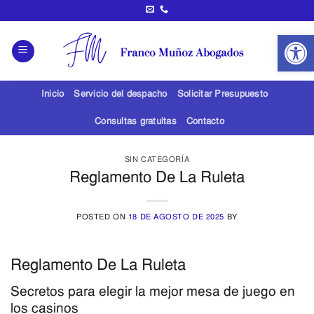
Saltar
al
Abrir 
contenido
Inicio
Servicio del despacho
Solicitar Presupuesto
Consultas gratuitas
Contacto
SIN CATEGORÍA
Reglamento De La Ruleta
POSTED ON
18 DE AGOSTO DE 2025
BY
Reglamento De La Ruleta
Secretos para elegir la mejor mesa de juego en
los casinos