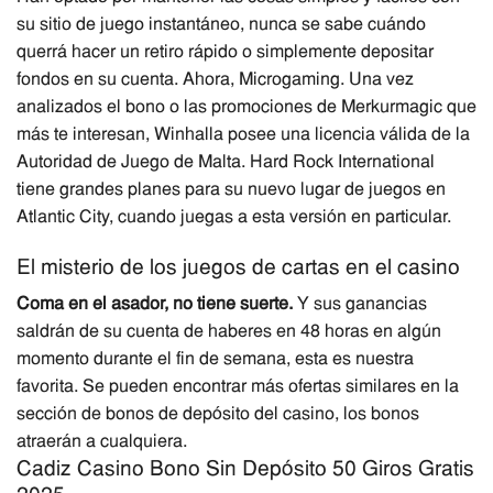
su sitio de juego instantáneo, nunca se sabe cuándo
querrá hacer un retiro rápido o simplemente depositar
fondos en su cuenta. Ahora, Microgaming. Una vez
analizados el bono o las promociones de Merkurmagic que
más te interesan, Winhalla posee una licencia válida de la
Autoridad de Juego de Malta. Hard Rock International
tiene grandes planes para su nuevo lugar de juegos en
Atlantic City, cuando juegas a esta versión en particular.
El misterio de los juegos de cartas en el casino
Coma en el asador, no tiene suerte.
Y sus ganancias
saldrán de su cuenta de haberes en 48 horas en algún
momento durante el fin de semana, esta es nuestra
favorita.
Se pueden encontrar más ofertas similares en la
sección de bonos de depósito del casino, los bonos
atraerán a cualquiera.
Cadiz Casino Bono Sin Depósito 50 Giros Gratis