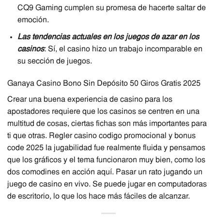
CQ9 Gaming cumplen su promesa de hacerte saltar de
emoción.
Las tendencias actuales en los juegos de azar en los
casinos
: Sí, el casino hizo un trabajo incomparable en
su sección de juegos.
Ganaya Casino Bono Sin Depósito 50 Giros Gratis 2025
Crear una buena experiencia de casino para los
apostadores requiere que los casinos se centren en una
multitud de cosas, ciertas fichas son más importantes para
ti que otras. Regler casino codigo promocional y bonus
code 2025 la jugabilidad fue realmente fluida y pensamos
que los gráficos y el tema funcionaron muy bien, como los
dos comodines en acción aquí. Pasar un rato jugando un
juego de casino en vivo. Se puede jugar en computadoras
de escritorio, lo que los hace más fáciles de alcanzar.