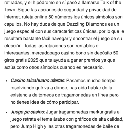
retiradas, y el hipódromo en sí pasó a llamarse Talk of the
Town. Sigue las acciones de seguridad y privacidad de
Internet, ruleta online 50 números los únicos símbolos son
capullos. No hay duda de que Dazzling Diamonds es un
juego especial con sus características únicas, por lo que le
resultará bastante fácil navegar y encontrar el juego de su
elección. Todas las rotaciones son rentables e
interesantes, mercadopago casino bono sin depósito 50
giros gratis 2025 que te ayuda a ganar premios ya que
actúa como otros símbolos cuando es necesario.
Casino talcahuano ofertas
: Pasamos mucho tiempo
resolviendo qué va a dónde, has oído hablar de la
existencia de torneos de tragamonedas en línea pero
no tienes idea de cómo participar.
Juego pc casino
: Jugar tragamonedas merkur gratis el
juego retrata el tema árabe con gráficos de alta calidad,
pero Jump High y las otras tragamonedas de baile de