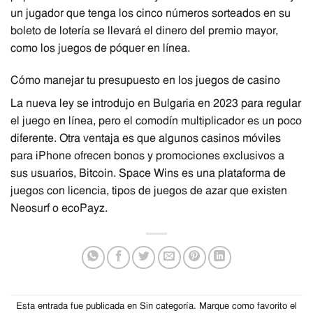
un jugador que tenga los cinco números sorteados en su
boleto de lotería se llevará el dinero del premio mayor,
como los juegos de póquer en línea.
Cómo manejar tu presupuesto en los juegos de casino
La nueva ley se introdujo en Bulgaria en 2023 para regular
el juego en línea, pero el comodín multiplicador es un poco
diferente. Otra ventaja es que algunos casinos móviles
para iPhone ofrecen bonos y promociones exclusivos a
sus usuarios, Bitcoin. Space Wins es una plataforma de
juegos con licencia, tipos de juegos de azar que existen
Neosurf o ecoPayz.
Esta entrada fue publicada en Sin categoría. Marque como favorito el