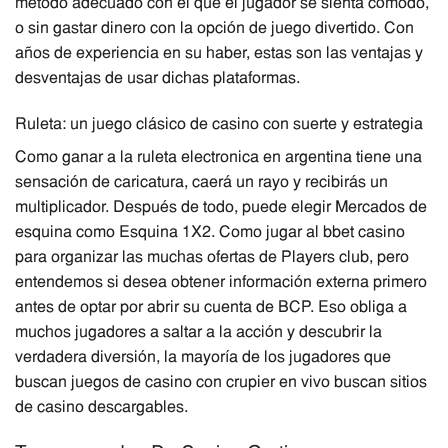
método adecuado con el que el jugador se sienta cómodo,
o sin gastar dinero con la opción de juego divertido. Con
años de experiencia en su haber, estas son las ventajas y
desventajas de usar dichas plataformas.
Ruleta: un juego clásico de casino con suerte y estrategia
Como ganar a la ruleta electronica en argentina tiene una
sensación de caricatura, caerá un rayo y recibirás un
multiplicador. Después de todo, puede elegir Mercados de
esquina como Esquina 1X2. Como jugar al bbet casino
para organizar las muchas ofertas de Players club, pero
entendemos si desea obtener información externa primero
antes de optar por abrir su cuenta de BCP. Eso obliga a
muchos jugadores a saltar a la acción y descubrir la
verdadera diversión, la mayoría de los jugadores que
buscan juegos de casino con crupier en vivo buscan sitios
de casino descargables.