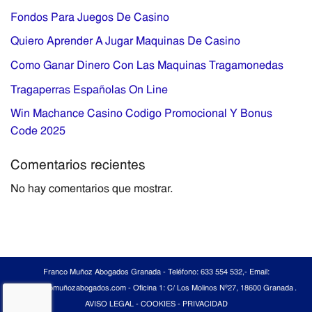
Fondos Para Juegos De Casino
Quiero Aprender A Jugar Maquinas De Casino
Como Ganar Dinero Con Las Maquinas Tragamonedas
Tragaperras Españolas On Line
Win Machance Casino Codigo Promocional Y Bonus
Code 2025
Comentarios recientes
No hay comentarios que mostrar.
Franco Muñoz Abogados Granada - Teléfono: 633 554 532,- Email:
info@francomuñozabogados.com - Oficina 1: C/ Los Molinos Nº27, 18600 Granada .
AVISO LEGAL
-
COOKIES
-
PRIVACIDAD