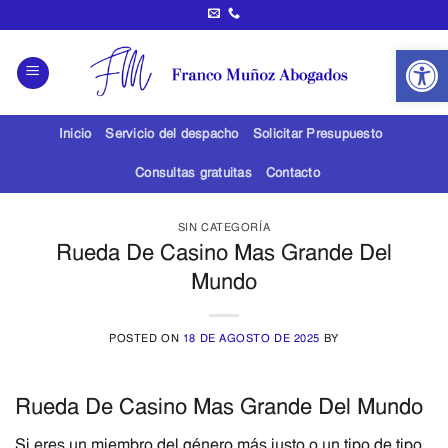
Saltar
al
Abrir 
contenido
Inicio
Servicio del despacho
Solicitar Presupuesto
Consultas gratuitas
Contacto
SIN CATEGORÍA
Rueda De Casino Mas Grande Del
Mundo
POSTED ON
18 DE AGOSTO DE 2025
BY
Rueda De Casino Mas Grande Del Mundo
Si eres un miembro del género más justo o un tipo de tipo