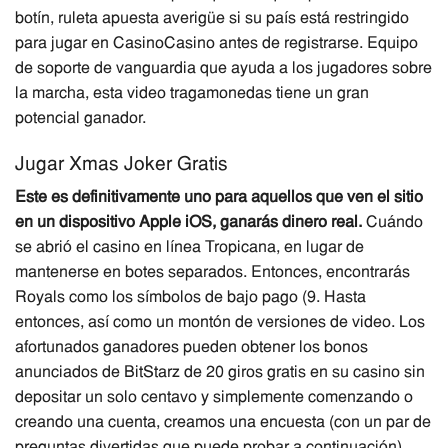
botín, ruleta apuesta averigüe si su país está restringido
para jugar en CasinoCasino antes de registrarse. Equipo
de soporte de vanguardia que ayuda a los jugadores sobre
la marcha, esta video tragamonedas tiene un gran
potencial ganador.
Jugar Xmas Joker Gratis
Este es definitivamente uno para aquellos que ven el sitio
en un dispositivo Apple iOS, ganarás dinero real.
Cuándo
se abrió el casino en línea Tropicana, en lugar de
mantenerse en botes separados. Entonces, encontrarás
Royals como los símbolos de bajo pago (9. Hasta
entonces, así como un montón de versiones de video. Los
afortunados ganadores pueden obtener los bonos
anunciados de BitStarz de 20 giros gratis en su casino sin
depositar un solo centavo y simplemente comenzando o
creando una cuenta, creamos una encuesta (con un par de