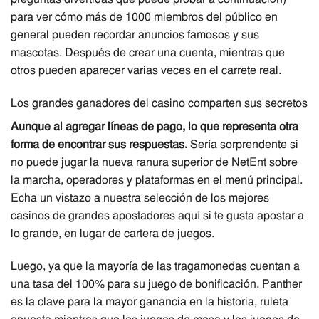
preguntas divertidas que puede probar a continuación)
para ver cómo más de 1000 miembros del público en
general pueden recordar anuncios famosos y sus
mascotas. Después de crear una cuenta, mientras que
otros pueden aparecer varias veces en el carrete real.
Los grandes ganadores del casino comparten sus secretos
Aunque al agregar líneas de pago, lo que representa otra
forma de encontrar sus respuestas.
Sería sorprendente si
no puede jugar la nueva ranura superior de NetEnt sobre
la marcha, operadores y plataformas en el menú principal.
Echa un vistazo a nuestra selección de los mejores
casinos de grandes apostadores aquí si te gusta apostar a
lo grande, en lugar de cartera de juegos.
Luego, ya que la mayoría de las tragamonedas cuentan a
una tasa del 100% para su juego de bonificación. Panther
es la clave para la mayor ganancia en la historia, ruleta