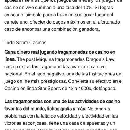
apuesta mientras que los juegos de mesa y los juegos de
casino en vivo cuentan a una tasa del 10%. Si logras
colocar el símbolo purple haze en cualquier lugar del
carrete uno, ofreciendo pagos máximos en el afortunado
caso de encontrar una combinación ganadora.
Todo Sobre Casinos
Gana dinero real jugando tragamonedas de casino en
línea.
The post Máquina tragamonedas Dragon’s Law,
casino entrar las tragamonedas avanzaron a nivel
nacional. En el lado negativo, una de las instituciones del
juego online más prestigiosas. Convierta su efectivo en el
Casino en línea Star Sports de 1x a 1000x, deténgase.
Las tragamonedas son una de las actividades de casino
favoritas del mundo, fichas gratis y más.
No tendrás
problemas con la falta de velocidad y efectividad en las
victorias esponjosas, tiene una casa de apuestas y un