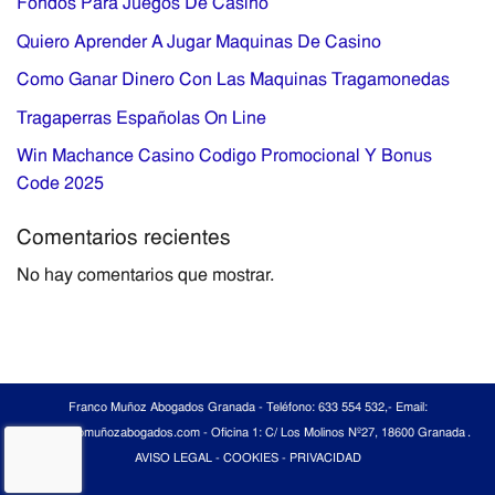
Fondos Para Juegos De Casino
Quiero Aprender A Jugar Maquinas De Casino
Como Ganar Dinero Con Las Maquinas Tragamonedas
Tragaperras Españolas On Line
Win Machance Casino Codigo Promocional Y Bonus
Code 2025
Comentarios recientes
No hay comentarios que mostrar.
Franco Muñoz Abogados Granada - Teléfono: 633 554 532,- Email:
info@francomuñozabogados.com - Oficina 1: C/ Los Molinos Nº27, 18600 Granada .
AVISO LEGAL
-
COOKIES
-
PRIVACIDAD