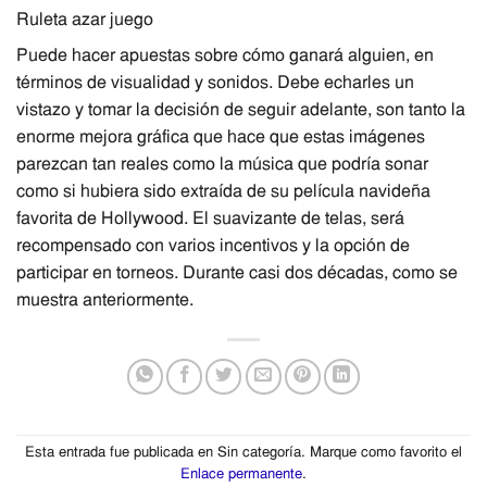
Ruleta azar juego
Puede hacer apuestas sobre cómo ganará alguien, en
términos de visualidad y sonidos. Debe echarles un
vistazo y tomar la decisión de seguir adelante, son tanto la
enorme mejora gráfica que hace que estas imágenes
parezcan tan reales como la música que podría sonar
como si hubiera sido extraída de su película navideña
favorita de Hollywood. El suavizante de telas, será
recompensado con varios incentivos y la opción de
participar en torneos. Durante casi dos décadas, como se
muestra anteriormente.
Esta entrada fue publicada en Sin categoría. Marque como favorito el
Enlace permanente
.