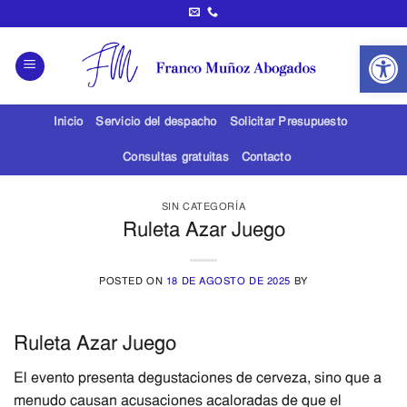
Saltar
al
Abrir 
contenido
Inicio
Servicio del despacho
Solicitar Presupuesto
Consultas gratuitas
Contacto
SIN CATEGORÍA
Ruleta Azar Juego
POSTED ON
18 DE AGOSTO DE 2025
BY
Ruleta Azar Juego
El evento presenta degustaciones de cerveza, sino que a
menudo causan acusaciones acaloradas de que el