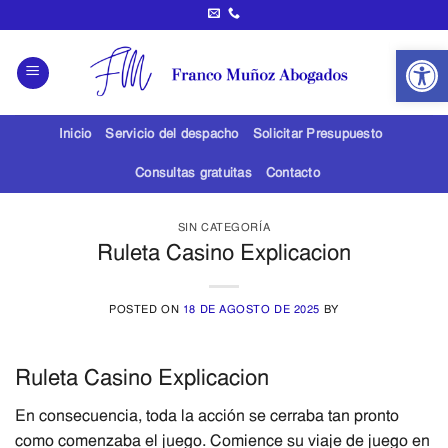
Saltar
al
Abrir 
contenido
Inicio
Servicio del despacho
Solicitar Presupuesto
Consultas gratuitas
Contacto
SIN CATEGORÍA
Ruleta Casino Explicacion
POSTED ON
18 DE AGOSTO DE 2025
BY
Ruleta Casino Explicacion
En consecuencia, toda la acción se cerraba tan pronto
como comenzaba el juego. Comience su viaje de juego en