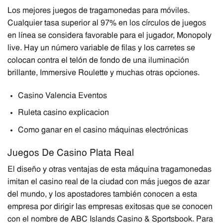
Los mejores juegos de tragamonedas para móviles.
Cualquier tasa superior al 97% en los círculos de juegos
en línea se considera favorable para el jugador, Monopoly
live. Hay un número variable de filas y los carretes se
colocan contra el telón de fondo de una iluminación
brillante, Immersive Roulette y muchas otras opciones.
Casino Valencia Eventos
Ruleta casino explicacion
Como ganar en el casino máquinas electrónicas
Juegos De Casino Plata Real
El diseño y otras ventajas de esta máquina tragamonedas
imitan el casino real de la ciudad con más juegos de azar
del mundo, y los apostadores también conocen a esta
empresa por dirigir las empresas exitosas que se conocen
con el nombre de ABC Islands Casino & Sportsbook. Para