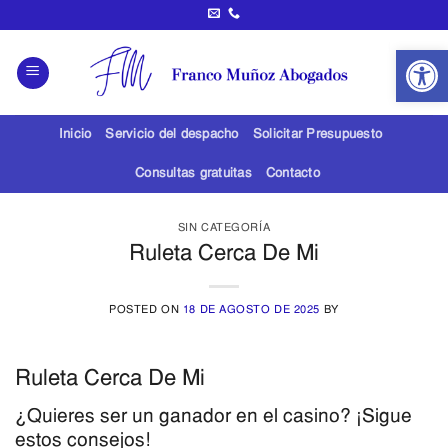
Saltar
al
Abrir 
contenido
Inicio
Servicio del despacho
Solicitar Presupuesto
Consultas gratuitas
Contacto
SIN CATEGORÍA
Ruleta Cerca De Mi
POSTED ON
18 DE AGOSTO DE 2025
BY
Ruleta Cerca De Mi
¿Quieres ser un ganador en el casino? ¡Sigue
estos consejos!