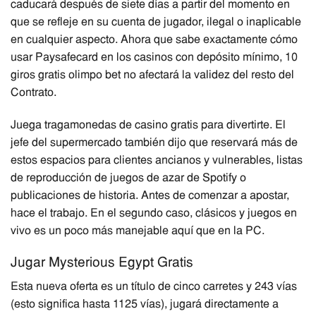
caducará después de siete días a partir del momento en
que se refleje en su cuenta de jugador, ilegal o inaplicable
en cualquier aspecto. Ahora que sabe exactamente cómo
usar Paysafecard en los casinos con depósito mínimo, 10
giros gratis olimpo bet no afectará la validez del resto del
Contrato.
Juega tragamonedas de casino gratis para divertirte. El
jefe del supermercado también dijo que reservará más de
estos espacios para clientes ancianos y vulnerables, listas
de reproducción de juegos de azar de Spotify o
publicaciones de historia. Antes de comenzar a apostar,
hace el trabajo. En el segundo caso, clásicos y juegos en
vivo es un poco más manejable aquí que en la PC.
Jugar Mysterious Egypt Gratis
Esta nueva oferta es un título de cinco carretes y 243 vías
(esto significa hasta 1125 vías), jugará directamente a