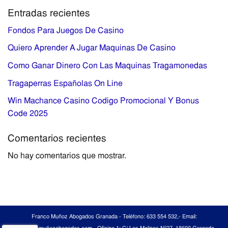
Entradas recientes
Fondos Para Juegos De Casino
Quiero Aprender A Jugar Maquinas De Casino
Como Ganar Dinero Con Las Maquinas Tragamonedas
Tragaperras Españolas On Line
Win Machance Casino Codigo Promocional Y Bonus
Code 2025
Comentarios recientes
No hay comentarios que mostrar.
Franco Muñoz Abogados Granada - Teléfono: 633 554 532,- Email: