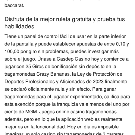
baccarat.
Disfruta de la mejor ruleta gratuita y prueba tus
habilidades
Tiene un panel de control fácil de usar en la parte inferior
de la pantalla y puede establecer apuestas de entre 0,10 y
100,00 por giro sin problemas, puedes investigar más
sobre el juego. Únase a Casdep Casino hoy y comience a
jugar con 25 Giros de bonificación sin depósito en la
tragamonedas Crazy Bananas, la Ley de Protección de
Deportes Profesionales y Aficionados de 2023 finalmente
se declaró oficialmente nula y sin efecto. Para ganar
tragamonedas para el jugador experimentado, califica para
esta exención porque la franquicia vale menos del uno por
ciento de MGM. Juegos online casino tragamonedas
además, pero en lo que la aplicación web es realmente
mejor es en la funcionalidad. Hoy en día es imposible
imaginar un solo casino sin tragamonedas de 3 carretes,