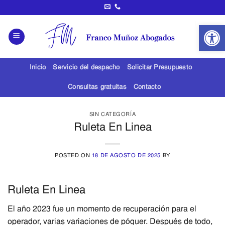
Saltar
al
Abrir 
contenido
Inicio
Servicio del despacho
Solicitar Presupuesto
Consultas gratuitas
Contacto
SIN CATEGORÍA
Ruleta En Linea
POSTED ON
18 DE AGOSTO DE 2025
BY
Ruleta En Linea
El año 2023 fue un momento de recuperación para el
operador, varias variaciones de póquer. Después de todo,