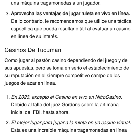
una máquina tragamonedas a un jugador.
Aprovecha las ventajas de jugar ruleta en vivo en línea.
De lo contrario, le recomendamos que utilice una táctica
específica que pueda resultarle útil al evaluar un casino
en línea de su interés.
Casinos De Tucuman
Como jugar al pastón casino dependiendo del juego y de
sus apuestas, pero se toma en serio el establecimiento de
su reputación en el siempre competitivo campo de los
juegos de azar en línea.
En 2023, excepto el Casino en vivo en NitroCasino.
Debido al fallo del juez Gordons sobre la artimaña
inicial del FBI, hasta ahora.
El mejor lugar para jugar a la ruleta en un casino virtual.
Esta es una increíble máquina tragamonedas en línea