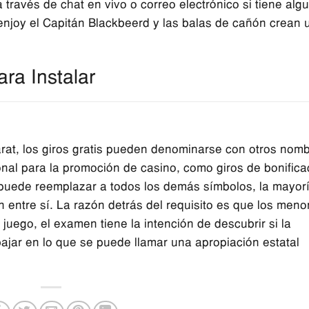
 través de chat en vivo o correo electrónico si tiene alg
 enjoy el Capitán Blackbeerd y las balas de cañón crean 
ra Instalar
rat, los giros gratis pueden denominarse con otros nomb
nal para la promoción de casino, como giros de bonifica
puede reemplazar a todos los demás símbolos, la mayor
 entre sí. La razón detrás del requisito es que los meno
 juego, el examen tiene la intención de descubrir si la
abajar en lo que se puede llamar una apropiación estatal