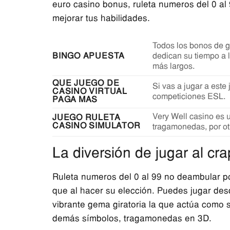
euro casino bonus, ruleta numeros del 0 al 
mejorar tus habilidades.
Todos los bonos de g
BINGO APUESTA
dedican su tiempo a 
más largos.
QUE JUEGO DE
Si vas a jugar a est
CASINO VIRTUAL
competiciones ESL.
PAGA MAS
Very Well casino es 
JUEGO RULETA
CASINO SIMULATOR
tragamonedas, por ot
La diversión de jugar al cra
Ruleta numeros del 0 al 99 no deambular por
que al hacer su elección. Puedes jugar des
vibrante gema giratoria la que actúa como s
demás símbolos, tragamonedas en 3D.