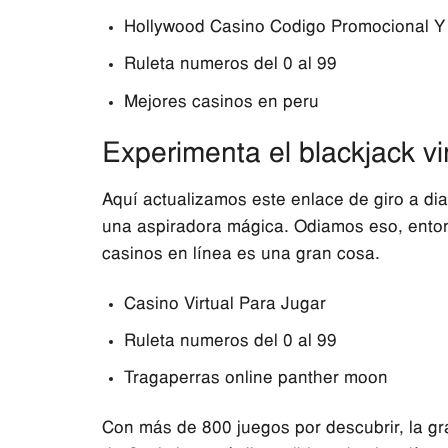
Hollywood Casino Codigo Promocional 
Ruleta numeros del 0 al 99
Mejores casinos en peru
Experimenta el blackjack vir
Aquí actualizamos este enlace de giro a d
una aspiradora mágica. Odiamos eso, ent
casinos en línea es una gran cosa.
Casino Virtual Para Jugar
Ruleta numeros del 0 al 99
Tragaperras online panther moon
Con más de 800 juegos por descubrir, la gra