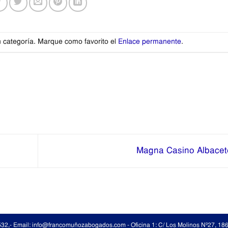
n categoría. Marque como favorito el
Enlace permanente
.
Magna Casino Albace
32,- Email: info@francomuñozabogados.com - Oficina 1: C/ Los Molinos Nº27, 1