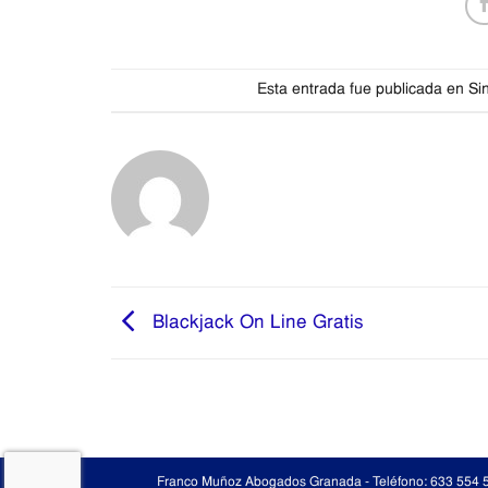
Esta entrada fue publicada en Si
Blackjack On Line Gratis
Franco Muñoz Abogados Granada - Teléfono: 633 554 5