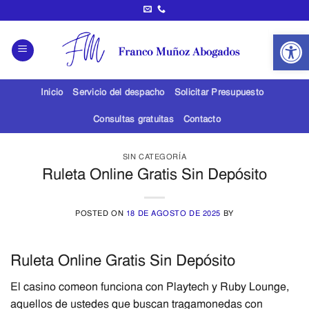
Saltar
al
Abrir 
contenido
Inicio
Servicio del despacho
Solicitar Presupuesto
Consultas gratuitas
Contacto
SIN CATEGORÍA
Ruleta Online Gratis Sin Depósito
POSTED ON
18 DE AGOSTO DE 2025
BY
Ruleta Online Gratis Sin Depósito
El casino comeon funciona con Playtech y Ruby Lounge,
aquellos de ustedes que buscan tragamonedas con