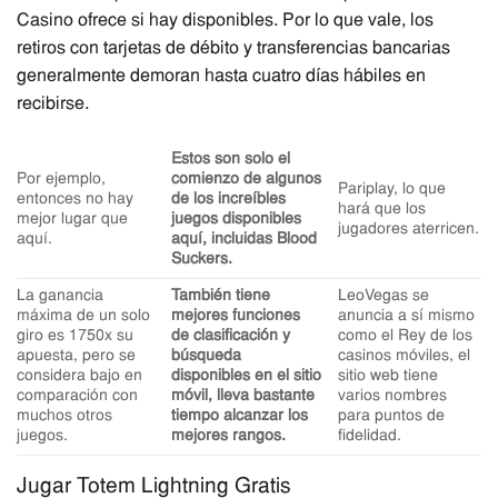
Casino ofrece si hay disponibles. Por lo que vale, los
retiros con tarjetas de débito y transferencias bancarias
generalmente demoran hasta cuatro días hábiles en
recibirse.
Estos son solo el
Por ejemplo,
comienzo de algunos
Pariplay, lo que
entonces no hay
de los increíbles
hará que los
mejor lugar que
juegos disponibles
jugadores aterricen.
aquí.
aquí, incluidas Blood
Suckers.
La ganancia
También tiene
LeoVegas se
máxima de un solo
mejores funciones
anuncia a sí mismo
giro es 1750x su
de clasificación y
como el Rey de los
apuesta, pero se
búsqueda
casinos móviles, el
considera bajo en
disponibles en el sitio
sitio web tiene
comparación con
móvil, lleva bastante
varios nombres
muchos otros
tiempo alcanzar los
para puntos de
juegos.
mejores rangos.
fidelidad.
Jugar Totem Lightning Gratis