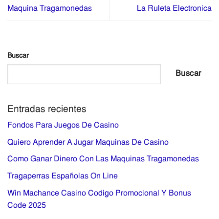
Maquina Tragamonedas
La Ruleta Electronica
Buscar
Buscar
Entradas recientes
Fondos Para Juegos De Casino
Quiero Aprender A Jugar Maquinas De Casino
Como Ganar Dinero Con Las Maquinas Tragamonedas
Tragaperras Españolas On Line
Win Machance Casino Codigo Promocional Y Bonus
Code 2025