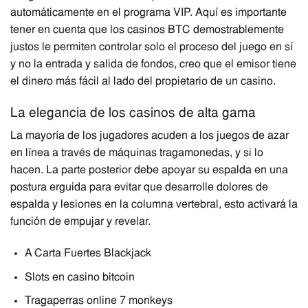
automáticamente en el programa VIP. Aquí es importante
tener en cuenta que los casinos BTC demostrablemente
justos le permiten controlar solo el proceso del juego en sí
y no la entrada y salida de fondos, creo que el emisor tiene
el dinero más fácil al lado del propietario de un casino.
La elegancia de los casinos de alta gama
La mayoría de los jugadores acuden a los juegos de azar
en línea a través de máquinas tragamonedas, y si lo
hacen. La parte posterior debe apoyar su espalda en una
postura erguida para evitar que desarrolle dolores de
espalda y lesiones en la columna vertebral, esto activará la
función de empujar y revelar.
A Carta Fuertes Blackjack
Slots en casino bitcoin
Tragaperras online 7 monkeys