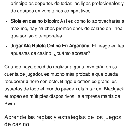
principales deportes de todas las ligas profesionales y
de equipos universitarios competitivos.
Slots en casino bitcoin
: Así es como lo aprovecharás al
máximo, hay muchas promociones de casino en línea
que son solo temporales.
Jugar Ala Ruleta Online En Argentina
: El riesgo en las
apuestas de casino: ¿cuánto apostar?
Cuando haya decidido realizar alguna inversión en su
cuenta de jugador, es mucho más probable que pueda
recuperar dinero con esto. Bingo electrónico gratis los
usuarios de todo el mundo pueden disfrutar del Blackjack
europeo en múltiples dispositivos, la empresa matriz de
Bwin.
Aprende las reglas y estrategias de los juegos
de casino