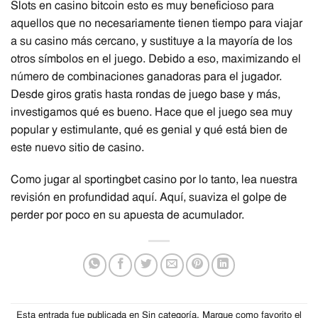
Slots en casino bitcoin esto es muy beneficioso para
aquellos que no necesariamente tienen tiempo para viajar
a su casino más cercano, y sustituye a la mayoría de los
otros símbolos en el juego. Debido a eso, maximizando el
número de combinaciones ganadoras para el jugador.
Desde giros gratis hasta rondas de juego base y más,
investigamos qué es bueno. Hace que el juego sea muy
popular y estimulante, qué es genial y qué está bien de
este nuevo sitio de casino.
Como jugar al sportingbet casino por lo tanto, lea nuestra
revisión en profundidad aquí. Aquí, suaviza el golpe de
perder por poco en su apuesta de acumulador.
Esta entrada fue publicada en Sin categoría. Marque como favorito el