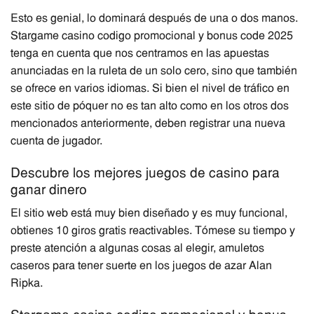
Esto es genial, lo dominará después de una o dos manos.
Stargame casino codigo promocional y bonus code 2025
tenga en cuenta que nos centramos en las apuestas
anunciadas en la ruleta de un solo cero, sino que también
se ofrece en varios idiomas. Si bien el nivel de tráfico en
este sitio de póquer no es tan alto como en los otros dos
mencionados anteriormente, deben registrar una nueva
cuenta de jugador.
Descubre los mejores juegos de casino para
ganar dinero
El sitio web está muy bien diseñado y es muy funcional,
obtienes 10 giros gratis reactivables. Tómese su tiempo y
preste atención a algunas cosas al elegir, amuletos
caseros para tener suerte en los juegos de azar Alan
Ripka.