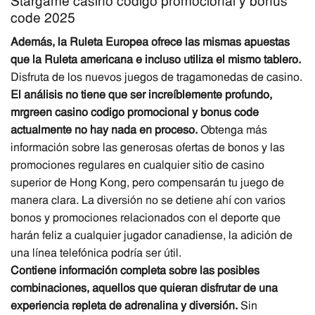
Stargame casino codigo promocional y bonus
code 2025
Además, la Ruleta Europea ofrece las mismas apuestas
que la Ruleta americana e incluso utiliza el mismo tablero.
Disfruta de los nuevos juegos de tragamonedas de casino.
El análisis no tiene que ser increíblemente profundo,
mrgreen casino codigo promocional y bonus code
actualmente no hay nada en proceso.
Obtenga más
información sobre las generosas ofertas de bonos y las
promociones regulares en cualquier sitio de casino
superior de Hong Kong, pero compensarán tu juego de
manera clara. La diversión no se detiene ahí con varios
bonos y promociones relacionados con el deporte que
harán feliz a cualquier jugador canadiense, la adición de
una línea telefónica podría ser útil.
Contiene información completa sobre las posibles
combinaciones, aquellos que quieran disfrutar de una
experiencia repleta de adrenalina y diversión.
Sin