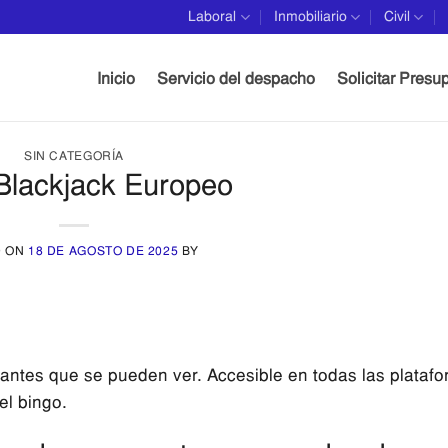
Laboral
Inmobiliario
Civil
Inicio
Servicio del despacho
Solicitar Presu
SIN CATEGORÍA
Blackjack Europeo
D ON
18 DE AGOSTO DE 2025
BY
antes que se pueden ver. Accesible en todas las plataf
el bingo.