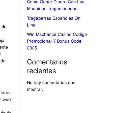
Como Ganar Dinero Con Las
Maquinas Tragamonedas
Tragaperras Españolas On
Line
s de
Win Machance Casino Codigo
eja
Promocional Y Bonus Code
mente
2025
l
Comentarios
 de
recientes
No hay comentarios que
mostrar.
adores
ón web