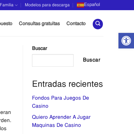
Español
Familia
Modelos para descarga
▼
puesto
Consultas gratuitas
Contacto
Abrir 
Buscar
Buscar
Entradas recientes
Fondos Para Juegos De
Casino
ieran
Quiero Aprender A Jugar
rden.
Maquinas De Casino
los