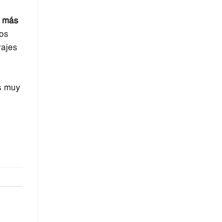
a más
ros
vajes
es muy