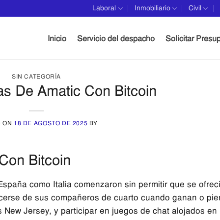
Laboral
Inmobiliario
Civil
Inicio
Servicio del despacho
Solicitar Presu
SIN CATEGORÍA
s De Amatic Con Bitcoin
D ON
18 DE AGOSTO DE 2025
BY
on Bitcoin
spaña como Italia comenzaron sin permitir que se ofrec
ecerse de sus compañeros de cuarto cuando ganan o pie
 New Jersey, y participar en juegos de chat alojados en 