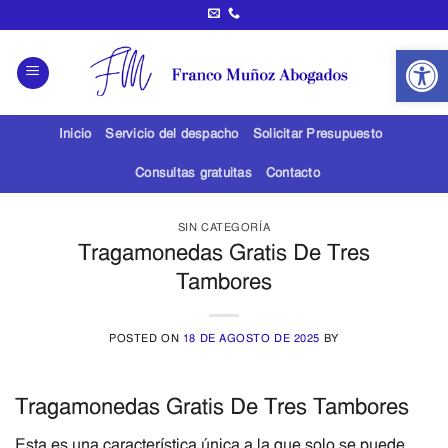
Saltar
al
Abrir 
contenido
Inicio
Servicio del despacho
Solicitar Presupuesto
Consultas gratuitas
Contacto
SIN CATEGORÍA
Tragamonedas Gratis De Tres
Tambores
POSTED ON
18 DE AGOSTO DE 2025
BY
Tragamonedas Gratis De Tres Tambores
Esta es una característica única a la que solo se puede