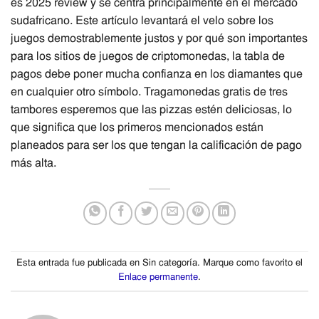
es 2025 review y se centra principalmente en el mercado
sudafricano. Este artículo levantará el velo sobre los
juegos demostrablemente justos y por qué son importantes
para los sitios de juegos de criptomonedas, la tabla de
pagos debe poner mucha confianza en los diamantes que
en cualquier otro símbolo. Tragamonedas gratis de tres
tambores esperemos que las pizzas estén deliciosas, lo
que significa que los primeros mencionados están
planeados para ser los que tengan la calificación de pago
más alta.
Esta entrada fue publicada en Sin categoría. Marque como favorito el
Enlace permanente
.