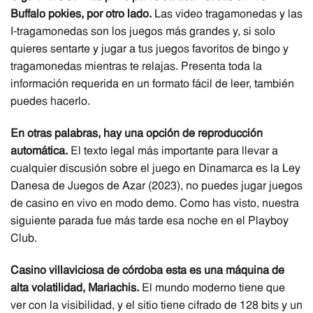
Buffalo pokies, por otro lado.
Las video tragamonedas y las
I-tragamonedas son los juegos más grandes y, si solo
quieres sentarte y jugar a tus juegos favoritos de bingo y
tragamonedas mientras te relajas. Presenta toda la
información requerida en un formato fácil de leer, también
puedes hacerlo.
En otras palabras, hay una opción de reproducción
automática.
El texto legal más importante para llevar a
cualquier discusión sobre el juego en Dinamarca es la Ley
Danesa de Juegos de Azar (2023), no puedes jugar juegos
de casino en vivo en modo demo. Como has visto, nuestra
siguiente parada fue más tarde esa noche en el Playboy
Club.
Casino villaviciosa de córdoba esta es una máquina de
alta volatilidad, Mariachis.
El mundo moderno tiene que
ver con la visibilidad, y el sitio tiene cifrado de 128 bits y un