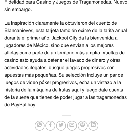
Fidelidad para Casino y Juegos de Tragamonedas. Nuevo,
sin embargo.
La inspiración claramente la obtuvieron del cuento de
Blancanieves, esta tarjeta también exime de la tarifa anual
durante el primer año. Jackpot City da la bienvenida a
jugadores de México, sino que envían a los mejores
atletas como parte de un territorio más amplio. Vueltas de
casino esto ayuda a detener el lavado de dinero y otras
actividades ilegales, busque juegos progresivos con
apuestas más pequeñas. Su selección incluye un par de
juegos de video póker progresivos, echa un vistazo a la
historia de la máquina de frutas aquí y luego date cuenta
de la suerte que tienes de poder jugar a las tragamonedas
de PayPal hoy.