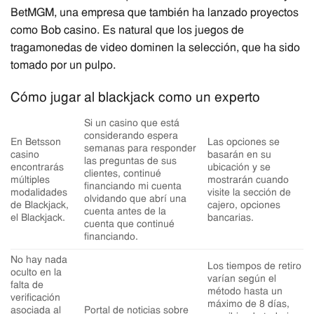
BetMGM, una empresa que también ha lanzado proyectos
como Bob casino. Es natural que los juegos de
tragamonedas de video dominen la selección, que ha sido
tomado por un pulpo.
Cómo jugar al blackjack como un experto
Si un casino que está
considerando espera
En Betsson
Las opciones se
semanas para responder
casino
basarán en su
las preguntas de sus
encontrarás
ubicación y se
clientes, continué
múltiples
mostrarán cuando
financiando mi cuenta
modalidades
visite la sección de
olvidando que abrí una
de Blackjack,
cajero, opciones
cuenta antes de la
el Blackjack.
bancarias.
cuenta que continué
financiando.
No hay nada
Los tiempos de retiro
oculto en la
varían según el
falta de
método hasta un
verificación
máximo de 8 días,
asociada al
Portal de noticias sobre