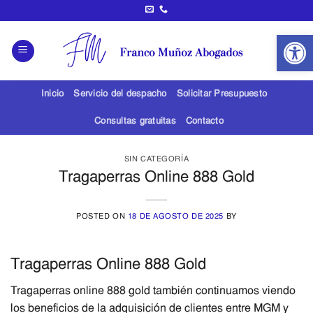
Saltar
al
Abrir 
contenido
Inicio
Servicio del despacho
Solicitar Presupuesto
Consultas gratuitas
Contacto
SIN CATEGORÍA
Tragaperras Online 888 Gold
POSTED ON
18 DE AGOSTO DE 2025
BY
Tragaperras Online 888 Gold
Tragaperras online 888 gold también continuamos viendo
los beneficios de la adquisición de clientes entre MGM y